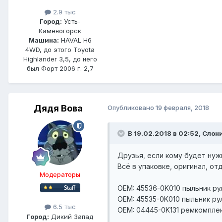
2.9 тыс
Город:
Усть-
Каменогорск
Машина:
HAVAL H6
4WD, до этого Toyota
Highlander 3,5, до него
был Форт 2006 г. 2,7
Дядя Вова
Опубликовано
19 февраля, 2018
В 19.02.2018 в 02:52, Слон
Друзья, если кому будет нуж
Всё в упаковке, оригинал, о
Модераторы
OEM: 45536-0K010 пыльник ру
OEM: 45535-0K010 пыльник ру
6.5 тыс
OEM: 04445-0K131 ремкомплек
Город:
Дикий Запад