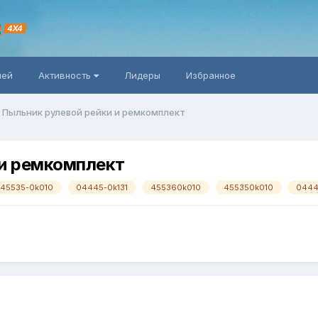
R
4X4
ней
Активность
Лидеры
Избранное
 Пыльник рулевой рейки и ремкомплект
 и ремкомплект
45535-0k010
04445-0k131
455360k010
455350k010
0444