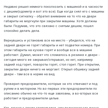
Недавно решил немного поколхозить с машиной и в часности
с дешем(одометр и вот это все). Еще когда снял его с машины
и закрыл сигналку - обратил внимание на то что на двери
габариты не моргнули при закрытии машины. Хотя должны
были. Подумав, что это связано с снятым дешем, пошел
спокойно делать дела.
Вернувшись и установив все на место - убиделся, что на
задней двери не горят габариты и нет подветки номера. При
этом габариты на кузове горят и вообще все в машине
работает. Думал, может что сломалось в резинке к двери -
сегодня много ее закрывал/открывал, но нет, например
задний ход горит, повороты горят, стоп горит. При открытии,
закрытии двери ничего не моргает. Открыл обшивку задней
двери - там все в норме на вид.
Проверил предохранители, которые за это отвечают и под
рулем и в моторном. Но во-первых эти предохранители по
описанию обычно на что-то еще завязаны, а во-вторых все
работает и предохранители целые.
Кто, может с таким сталкивался, или подскажет где лучше