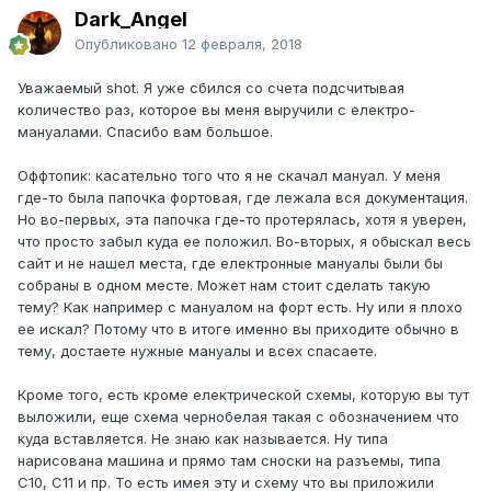
Dark_Angel
Опубликовано
12 февраля, 2018
Уважаемый shot. Я уже сбился со счета подсчитывая
количество раз, которое вы меня выручили с електро-
мануалами. Спасибо вам большое.
Оффтопик: касательно того что я не скачал мануал. У меня
где-то была папочка фортовая, где лежала вся документация.
Но во-первых, эта папочка где-то протерялась, хотя я уверен,
что просто забыл куда ее положил. Во-вторых, я обыскал весь
сайт и не нашел места, где електронные мануалы были бы
собраны в одном месте. Может нам стоит сделать такую
тему? Как например с мануалом на форт есть. Ну или я плохо
ее искал? Потому что в итоге именно вы приходите обычно в
тему, достаете нужные мануалы и всех спасаете.
Кроме того, есть кроме електрической схемы, которую вы тут
выложили, еще схема чернобелая такая с обозначением что
куда вставляется. Не знаю как называется. Ну типа
нарисована машина и прямо там сноски на разъемы, типа
С10, С11 и пр. То есть имея эту и схему что вы приложили