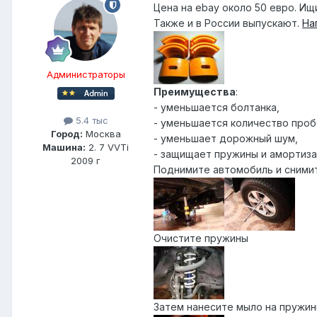
Цена на ebay около 50 евро. И
Также и в России выпускают.
На
Администраторы
Преимущества
:
- уменьшается болтанка,
5.4 тыс
- уменьшается количество проб
Город:
Москва
- уменьшает дорожный шум,
Машина:
2. 7 VVTi
- защищает пружины и амортиза
2009 г
Поднимите автомобиль и сними
Очистите пружины
Затем нанесите мыло на пружин