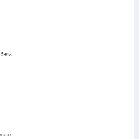
биль.
вверх