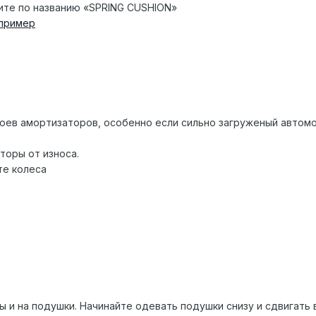
щите по названию «SPRING CUSHION»
пример
оев амортизаторов, особенно если сильно загруженый автомо
торы от износа.
те колеса
ы и на подушки. Начинайте одевать подушки снизу и сдвигать 