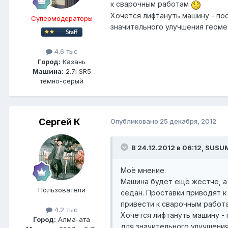
к сварочным работам
Хочется лифтануть машину - по
Супермодераторы
значительного улучшения геоме
4.6 тыс
Город:
Казань
Машина:
2.7i SR5
тёмно-серый
Сергей К
Опубликовано
25 декабря, 2012
В 24.12.2012 в 06:12, SUSU
Моё мнение.
Машина будет ещё жёстче, а 
Пользователи
седан. Проставки приводят к
привести к сварочным рабо
4.2 тыс
Хочется лифтануть машину - 
Город:
Алма-ата
для значительного улучшени