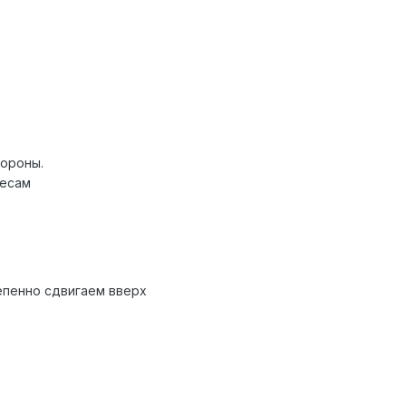
тороны.
лесам
епенно сдвигаем вверх