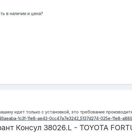
ть в наличии и цена?
машину идет только с установкой, это требование производит
ail/546aeaba-1c3f-11e8-ae43-0cc47a7e3242_5137d274-025e-11e8-a8
рант Консул 38026.L - TOYOTA FOR