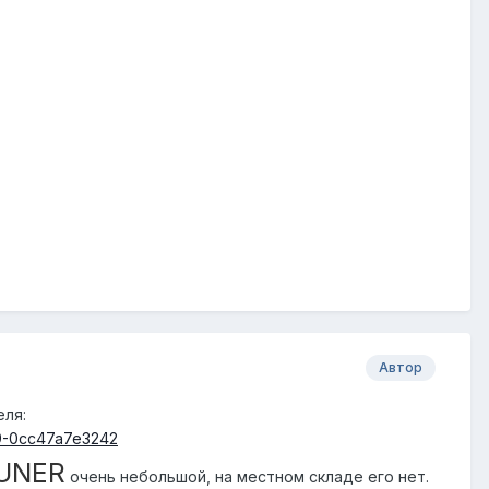
Автор
еля:
89-0cc47a7e3242
TUNER
очень небольшой, на местном складе его нет.