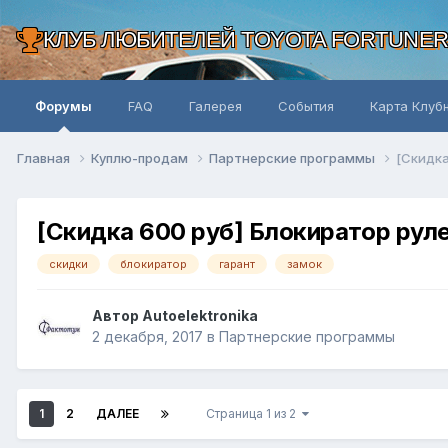
КЛУБ ЛЮБИТЕЛЕЙ TOYOTA FORTUNE
Форумы
FAQ
Галерея
События
Карта Клуб
Главная
Куплю-продам
Партнерские программы
[Скидка
[Скидка 600 руб] Блокиратор рулев
скидки
блокиратор
гарант
замок
Автор Autoelektronika
2 декабря, 2017
в
Партнерские программы
1
2
ДАЛЕЕ
Страница 1 из 2