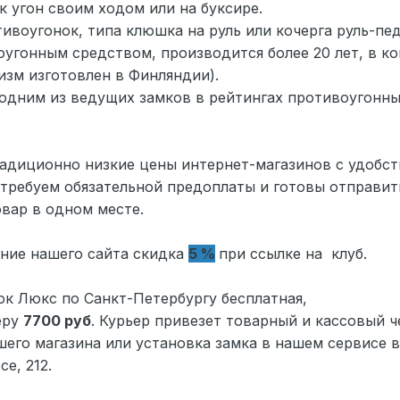
к угон своим ходом или на буксире.
ивоугонок, типа клюшка на руль или кочерга руль-пе
оугонным средством, производится более 20 лет, в к
зм изготовлен в Финляндии).
я одним из ведущих замков в рейтингах противоуго
адиционно низкие цены интернет-магазинов с удобств
 требуем обязательной предоплаты и готовы отправи
овар в одном месте.
ние нашего сайта скидка
5 %
при ссылке на
клуб.
ок Люкс по Санкт-Петербургу бесплатная,
еру
7700
руб
. Курьер привезет товарный и кассовый ч
го магазина или установка замка в нашем сервисе в 
е, 212.