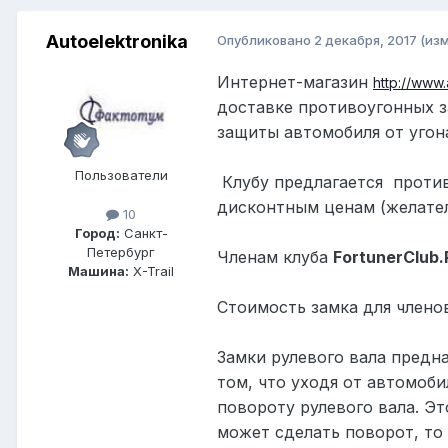
Autoelektronika
Опубликовано
2 декабря, 2017
(из
Интернет-магазин
http://www.
доставке противоугонных з
защиты автомобиля от угон
Пользователи
Клубу предлагается
проти
дисконтным ценам (желател
10
Город:
Санкт-
Петербург
Членам клуба
FortunerClub
.
Машина:
X-Trail
Стоимость замка для членов
Замки рулевого вала предн
том, что уходя от автомоб
повороту рулевого вала. Э
может сделать поворот, то 