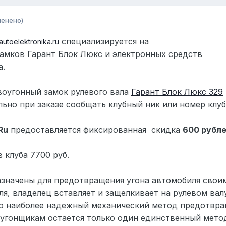
менено)
специализируется на
autoelektronika.ru
амков Гарант Блок Люкс и электронных средств
а.
воугонный замок рулевого вала
Гарант Блок Люкс 329
ьно при заказе сообщать клубный ник или номер клуб
Ru
предоставляется фиксированная
скидка
600
рубл
 клуба 7700 руб.
азначены для предотвращения угона автомобиля свои
иля, владелец вставляет и защелкивает на рулевом ва
то наиболее надежный механический метод предотвращ
угонщикам остается только один единственный метод 