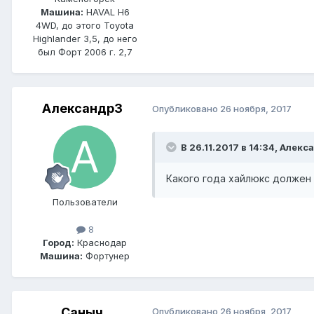
Машина:
HAVAL H6
4WD, до этого Toyota
Highlander 3,5, до него
был Форт 2006 г. 2,7
Александр3
Опубликовано
26 ноября, 2017
В 26.11.2017 в 14:34, Алекс
Какого года хайлюкс должен
Пользователи
8
Город:
Краснодар
Машина:
Фортунер
Саныч
Опубликовано
26 ноября, 2017