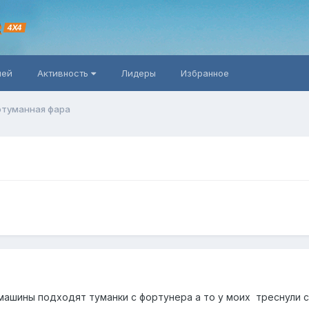
R
4X4
ней
Активность
Лидеры
Избранное
отуманная фара
машины подходят туманки с фортунера а то у моих треснули 