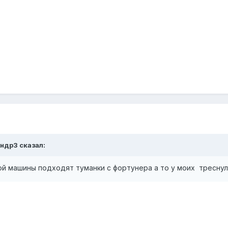
андр3 сказал:
ой машины подходят туманки с фортунера а то у моих тресну