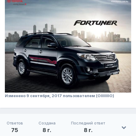
Изменено
9 сентября, 2017
пользователем (OIIIIIIIO)
Ответов
Создана
Последний ответ
75
8 г.
8 г.