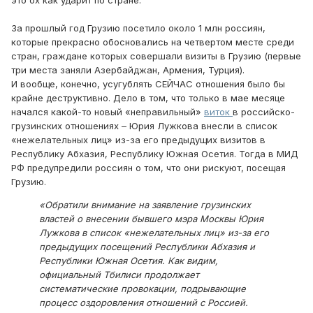
это ох как ударит по стране.
За прошлый год Грузию посетило около 1 млн россиян,
которые прекрасно обосновались на четвертом месте среди
стран, граждане которых совершали визиты в Грузию (первые
три места заняли Азербайджан, Армения, Турция).
И вообще, конечно, усугублять СЕЙЧАС отношения было бы
крайне деструктивно. Дело в том, что только в мае месяце
начался какой-то новый «неправильный»
виток
в российско-
грузинских отношениях – Юрия Лужкова внесли в список
«нежелательных лиц» из-за его предыдущих визитов в
Республику Абхазия, Республику Южная Осетия. Тогда в МИД
РФ предупредили россиян о том, что они рискуют, посещая
Грузию.
«Обратили внимание на заявление грузинских
властей о внесении бывшего мэра Москвы Юрия
Лужкова в список «нежелательных лиц» из-за его
предыдущих посещений Республики Абхазия и
Республики Южная Осетия. Как видим,
официальный Тбилиси продолжает
систематические провокации, подрывающие
процесс оздоровления отношений с Россией.