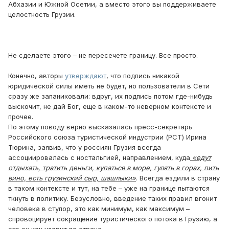
Абхазии и Южной Осетии, а вместо этого вы поддерживаете
целостность Грузии.
Не сделаете этого – не пересечете границу. Все просто.
Конечно, авторы
утверждают
, что подпись никакой
юридической силы иметь не будет, но пользователи в Сети
сразу же запаниковали: вдруг, их подпись потом где-нибудь
выскочит, не дай Бог, еще в каком-то неверном контексте и
прочее.
По этому поводу верно высказалась пресс-секретарь
Российского союза туристической индустрии (РСТ) Ирина
Тюрина, заявив, что у россиян Грузия всегда
ассоциировалась с ностальгией, направлением, куда
«едут
отдыхать, тратить деньги, купаться в море, гулять в горах, пить
вино, есть грузинский сыр, шашлыки»
. Всегда ездили в страну
в таком контексте и тут, на тебе – уже на границе пытаются
ткнуть в политику. Безусловно, введение таких правил вгонит
человека в ступор, это как минимум, как максимум –
спровоцирует сокращение туристического потока в Грузию, а