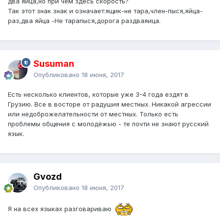
два яйца,но при чем здесь скорость?
Так этот знак знак и означает:ящик-не тара,член-пыся,яйца-
раз,два яйца -Не тарапыся,дорога раздваяица.
Susuman
Опубликовано
18 июня, 2017
Есть несколько клиентов, которые уже 3-4 года ездят в
Грузию. Все в восторе от радушия местных. Никакой агрессии
или недоброжелательности от местных. Только есть
проблемы общения с молодёжью - те почти не знают русский
язык.
Gvozd
Опубликовано
18 июня, 2017
Я на всех языках разговариваю