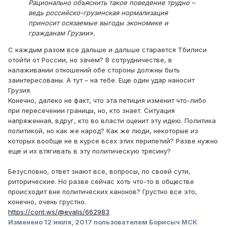
Рационально объяснить такое поведение трудно –
ведь российско-грузинская нормализация
приносит осязаемые выгоды экономике и
гражданам Грузии».
С каждым разом все дальше и дальше старается Тбилиси
отойти от России, но зачем? В сотрудничестве, в
налаживании отношений обе стороны должны быть
заинтересованы. А тут – на тебе. Еще один удар наносит
Грузия.
Конечно, далеко не факт, что эта петиция изменит что-либо
при пересечении границы, но, кто знает. Ситуация
напряженная, вдруг, кто во власти оценит эту идею. Политика
политикой, но как же народ? Как же люди, некоторые из
которых вообще не в курсе всех этих перипетий? Разве нужно
еще и их втягивать в эту политическую трясину?
Безусловно, ответ знают все, вопросы, по своей сути,
риторические. Но разве сейчас хоть что-то в обществе
происходит вне политических канонов? Грустно все это,
конечно, очень грустно.
https://cont.ws/@evalis/662983
Изменено
12 июля, 2017
пользователем Борисыч МСК