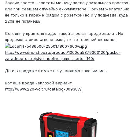
Задача проста - завести машину после длительного простоя
или при севшем случайно аккумуляторе. Причем желательно
не только в гараже (рядом с розеткой) но и у подьезда, куда
220в не потянешь.
Сегодня у приятеля видел такой агрегат. вроде хвалит. Но
продемонстрировать не смог, т.к. тот севший оказался.
http://www.dns-shop.ru/product/1060ca5879303120/pusko-
zaradnoe-ustrojstvo-neoline-jump-starter-140/
Да и в продаже их уже нету.. видимо закончились.
Вот еще вроде неплохой вариант..
http://www.220-volt.ru/catalog-309387/