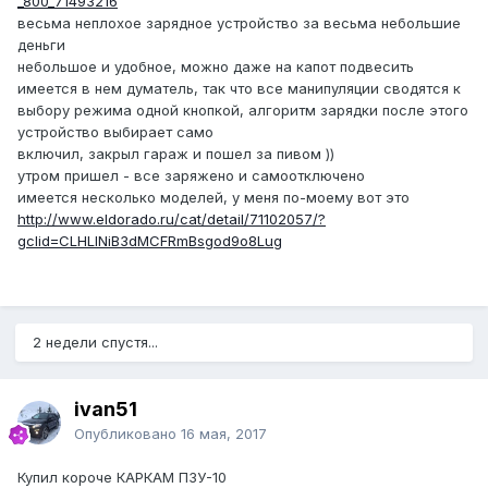
_800_71493216
весьма неплохое зарядное устройство за весьма небольшие
деньги
небольшое и удобное, можно даже на капот подвесить
имеется в нем думатель, так что все манипуляции сводятся к
выбору режима одной кнопкой, алгоритм зарядки после этого
устройство выбирает само
включил, закрыл гараж и пошел за пивом ))
утром пришел - все заряжено и самоотключено
имеется несколько моделей, у меня по-моему вот это
http://www.eldorado.ru/cat/detail/71102057/?
gclid=CLHLlNiB3dMCFRmBsgod9o8Lug
2 недели спустя...
ivan51
Опубликовано
16 мая, 2017
Купил короче КАРКАМ ПЗУ-10