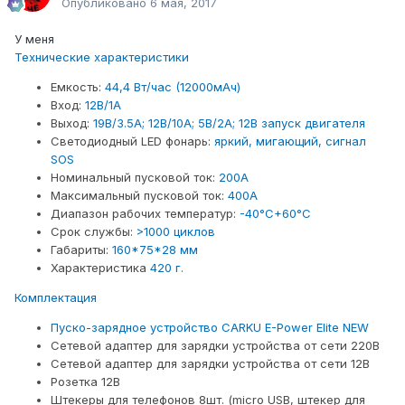
Опубликовано
6 мая, 2017
У меня
Технические характеристики
Емкость:
44,4 Вт/час (12000мAч)
Вход:
12В/1А
Выход:
19В/3.5А; 12В/10А; 5В/2А; 12В запуск двигателя
Светодиодный LED фонарь:
яркий, мигающий, сигнал
SOS
Номинальный пусковой ток:
200А
Максимальный пусковой ток:
400А
Диапазон рабочих температур:
-40°С+60°С
Срок службы:
>1000 циклов
Габариты:
160*75*28 мм
Характеристика
420 г.
Комплектация
Пуско-зарядное устройство CARKU E-Power Elite NEW
Сетевой адаптер для зарядки устройства от сети 220В
Сетевой адаптер для зарядки устройства от сети 12В
Розетка 12В
Штекеры для телефонов 8шт. (micro USB, штекер для