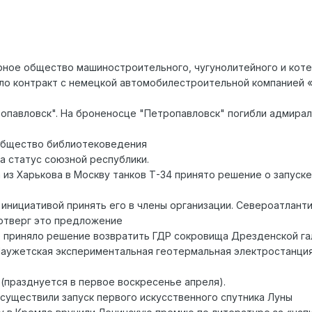
рное общество машиностроительного, чугунолитейного и кот
ило контракт с немецкой автомобилестроительной компанией 
ропавловск". На броненосце "Петропавловск" погибли адмира
 Общество библиотековедения
а статус союзной республики.
 из Харькова в Москву танков Т-34 принято решение о запуске
 инициативой принять его в члены организации. Североатлант
 отверг это предложение
о приняло решение возвратить ГДР сокровища Дрезденской г
 Паужетская экспериментальная геотермальная электростанци
 (празднуется в первое воскресенье апреля).
осуществили запуск первого искусственного спутника Луны