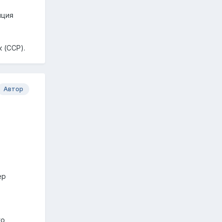
иция
 (ССР).
Автор
ер
го