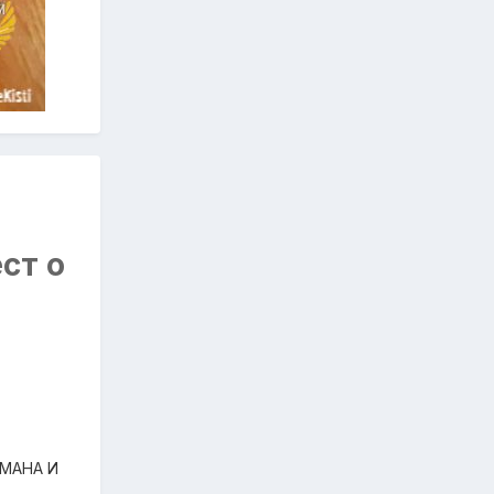
ст о
АМАНА И