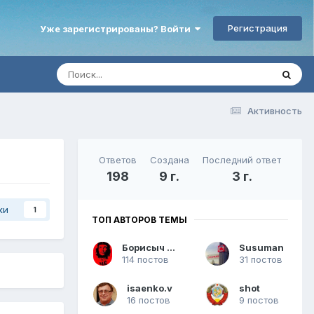
Регистрация
Уже зарегистрированы? Войти
Активность
Ответов
Создана
Последний ответ
198
9 г.
3 г.
ки
1
ТОП АВТОРОВ ТЕМЫ
Борисыч МСК
Susuman
114 постов
31 постов
isaenko.v
shot
16 постов
9 постов