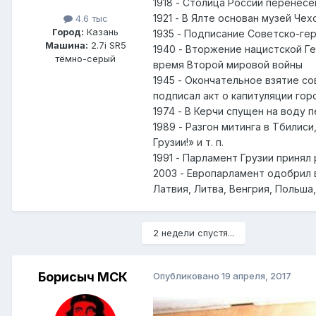
1918 - Столица России перенесе
1921 - В Ялте основан музей Чех
4.6 тыс
Город:
Казань
1935 - Подписание Советско-ге
Машина:
2.7i SR5
1940 - Вторжение нацистской Г
тёмно-серый
время Второй мировой войны
1945 - Окончательное взятие с
подписал акт о капитуляции гор
1974 - В Керчи спущен на воду
1989 - Разгон митинга в Тбилиси
Грузии!» и т. п.
1991 - Парламент Грузии приня
2003 - Европарламент одобрил в
Латвия, Литва, Венгрия, Польша
2 недели спустя...
Борисыч МСК
Опубликовано
19 апреля, 2017