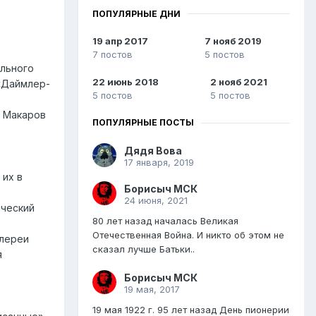
ПОПУЛЯРНЫЕ ДНИ
19 апр 2017
7 нояб 2019
7 постов
5 постов
ельного
22 июнь 2018
2 нояб 2021
«Даймлер-
5 постов
5 постов
л Макаров
ПОПУЛЯРНЫЕ ПОСТЫ
Дядя Вова
17 января, 2019
 их в
Борисыч МСК
24 июня, 2021
ический
80 лет назад началась Великая
Отечественная Война. И никто об этом не
алереи
сказал лучше Батьки..
я
Борисыч МСК
19 мая, 2017
19 мая 1922 г. 95 лет назад День пионерии