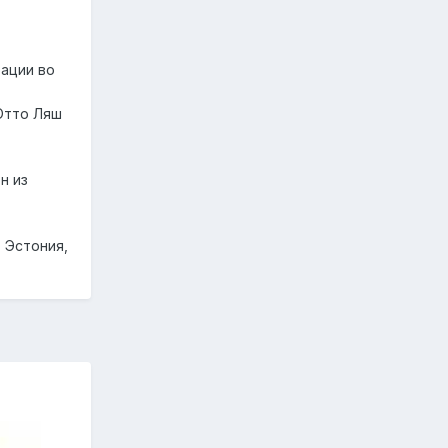
ации во
Отто Ляш
н из
 Эстония,