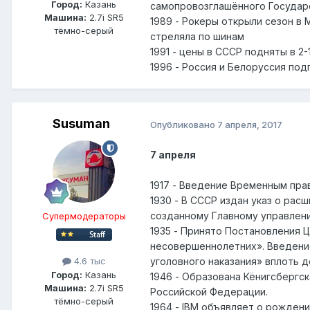
Город:
Казань
самопровозглашённого Государ
Машина:
2.7i SR5
1989 - Рокеры открыли сезон в
тёмно-серый
стреляла по шинам
1991 - цены в СССР подняты в 2-
1996 - Россия и Белоруссия по
Susuman
Опубликовано
7 апреля, 2017
7 апреля
1917 - Введение Временным пра
1930 - В СССР издан указ о ра
созданному Главному управлени
Супермодераторы
1935 - Принято Постановления 
несовершеннолетних». Введение
уголовного наказания» вплоть д
4.6 тыс
Город:
Казань
1946 - Образована Кёнигсбергск
Машина:
2.7i SR5
Российской Федерации.
тёмно-серый
1964 - IBM объявляет о рожден