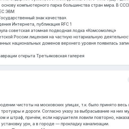
т основу компьютерного парка большинства стран мира. В ССС
 ЕС ЭВМ
Государственный знак качества».
дения Интернета, публикация RFC 1
нула советская атомная подводная лодка «Комсомолец»
ветской России лицензия на частную нотариальную деятельнос
анных национальных доменов верхнего уровня появилась запи
таврации открыта Третьяковская галерея
людении чистоты на московских улицах, т.к. было принято весь
тротуары и дороги. Согласно указу за выбрасывание на них м
ом и штраф, причём, если нарушителя ловили повторно, наказ
 установку урн, а в городе — прокладку канализации.