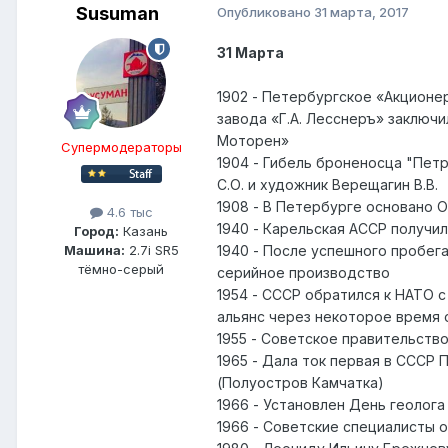
Susuman
Опубликовано
31 марта, 2017
31 Марта
1902 - Петербургское «Акционе
завода «Г.А. Лесснеръ» заключ
Моторен»
Супермодераторы
1904 - Гибель броненосца "Пет
С.О. и художник Верещагин В.В.
1908 - В Петербурге основано
4.6 тыс
1940 - Карельская АССР получил
Город:
Казань
1940 - После успешного пробега
Машина:
2.7i SR5
тёмно-серый
серийное производство
1954 - СССР обратился к НАТО с
альянс через некоторое время
1955 - Советское правительств
1965 - Дала ток первая в СССР
(Полуостров Камчатка)
1966 - Установлен День геолога
1966 - Советские специалисты 