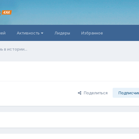
R
4X4
ней
Активность
Лидеры
Избранное
ь в истории...
Поделиться
Подписчи