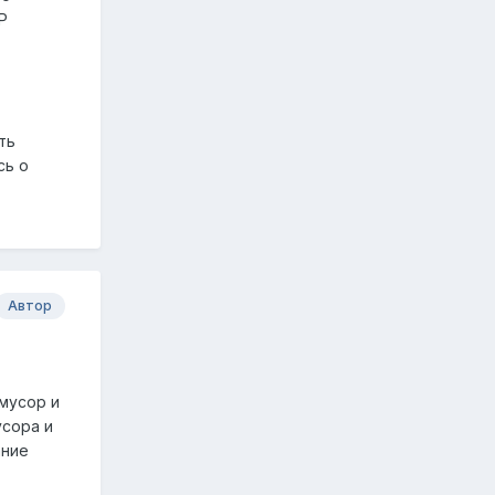
Р
ть
сь о
Автор
 мусор и
усора и
ание