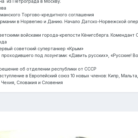
на из Петрограда в Москву.
ова
рманского Торгово-кредитного соглашения
ермании в Норвегию и Данию. Начало Датско-Норвежской опер
оветскими войсками города-крепости Кёнигсберга. Комендант 
ода
 первый советский супертанкер «Крым»
, проходившего под лозунгами: «Давить русских», «Русские! Во
л решение об отделении республики от СССР
ступление в Европейский союз 10 новых членов: Кипр, Мальта,
, Чехия, Словакия и Словения