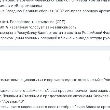
у в Кремле вручили Ленинскую премию по литературе за «нап
земля» и «Возрождение»
ан в Западном Берлине сборная СССР обыграла сборную Арген
ботать Российское телевидение (ОРТ).
 90 % населения голосует за независимость.
азована в Республику Башкортостан в составе Российской Фе
 о прекращении военных операций в Чечне и выводе оттуда рус
тельством национальных и вероисповедных ограничений в Рос
о национального движения «Алаш» провели прямые телеграфны
с Лениным и Сталиным о предоставлении автономии Казахста
 "Арзамас-16"
лестинского национального совета избрал Ясира Арафата пре