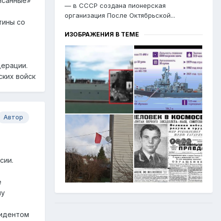
исанные»
— в СССР создана пионерская
организация После Октябрьской...
тины со
ИЗОБРАЖЕНИЯ В ТЕМЕ
дерации.
ских войск
Автор
сии.
е
ну
зидентом