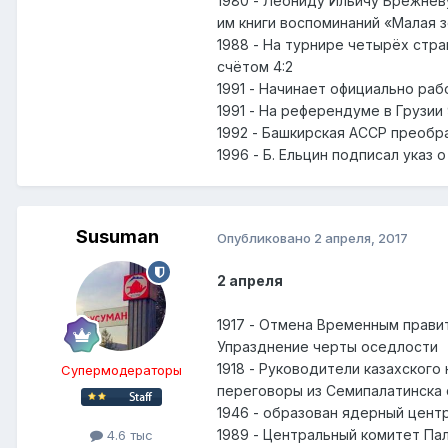
1980 - Леониду Ильичу Брежнев
им книги воспоминаний «Малая 
1988 - На турнире четырёх стр
счётом 4:2
1991 - Начинает официально ра
1991 - На референдуме в Грузии
1992 - Башкирская АССР преобр
1996 - Б. Ельцин подписал указ
Susuman
Опубликовано
2 апреля, 2017
2 апреля
1917 - Отмена Временным прави
Упразднение черты оседлости
1918 - Руководители казахског
Супермодераторы
переговоры из Семипалатинска 
1946 - образован ядерный центр
1989 - Центральный комитет Па
4.6 тыс