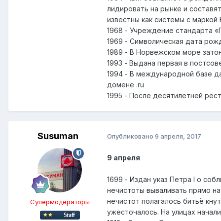
лидировать на рынке и составя
известны как системы с маркой
1968 - Учреждение стандарта «
1969 - Символическая дата рож
1989 - В Норвежском море зато
1993 - Выдана первая в постсо
1994 - В международной базе д
домене .ru
1995 - После десятилетней рес
Susuman
Опубликовано
9 апреля, 2017
9 апреля
1699 - Издан указ Петра I о соб
нечистоты вываливать прямо на 
нечистот полагалось битьё кнут
Супермодераторы
ужесточалось. На улицах начали