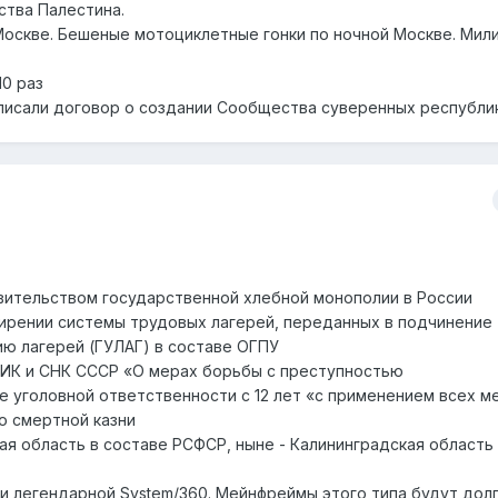
ства Палестина.
 Москве. Бешеные мотоциклетные гонки по ночной Москве. Мил
10 раз
дписали договор о создании Сообщества суверенных республик
вительством государственной хлебной монополии в России
сширении системы трудовых лагерей, переданных в подчинение
ю лагерей (ГУЛАГ) в составе ОГПУ
ЦИК и СНК СССР «О мерах борьбы с преступностью
 уголовной ответственности с 12 лет «с применением всех м
о смертной казни
ая область в составе РСФСР, ныне - Калининградская область
ии легендарной System/360. Мейнфреймы этого типа будут дол