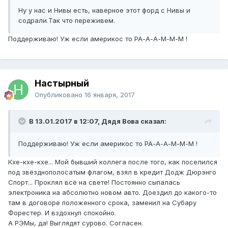
Ну у нас и Нивы есть, наверное этот форд с Нивы и
содрали.Так что переживем.
Поддерживаю! Уж если америкос то РА-А-А-М-М-М !
Настырный
Опубликовано
16 января, 2017
В 13.01.2017 в 12:07, Дядя Вова сказал:
Поддерживаю! Уж если америкос то РА-А-А-М-М-М !
Кхе-кхе-кхе... Мой бывший коллега после того, как поселился
под звёзднополосатым флагом, взял в кредит Додж Дюрэнго
Спорт... Проклял всё на свете! Постоянно сыпалась
электроника на абсолютно новом авто. Доездил до какого-то
там в договоре положенного срока, заменил на Субару
Форестер. И вздохнул спокойно.
А РЭМы, да! Выглядят сурово. Согласен.