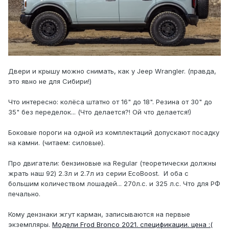
Двери и крышу можно снимать, как у Jeep Wrangler. (правда,
это явно не для Сибири!)
Что интересно: колёса штатно от 16" до 18". Резина от 30" до
35" без переделок... (Что делается?! Ой что делается!)
Боковые пороги на одной из комплектаций допускают посадку
на камни. (читаем: силовые).
Про двигатели: бензиновые на Regular (теоретически должны
жрать наш 92) 2.3л и 2.7л из серии EcoBoost. И оба с
большим количеством лошадей... 270л.с. и 325 л.с. Что для РФ
печально.
Кому дензнаки жгут карман, записываются на первые
экземпляры.
Модели Frod Bronco 2021. спецификации. цена :(