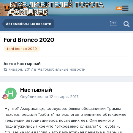
КЛУБ ЛЮБИТЕЛЕЙ TOYOTA
4X4
FORTUNER
Автомобильные новости
Ford Bronco 2020
ford bronco 2020
Автор Настырный
12 января, 2017
в
Автомобильные новости
Настырный
Опубликовано
12 января, 2017
Ну что? Американцы, воодушевлённые обещаниями Трампа,
похоже, решили "забить" на экологов и мыльные обтекаемые
тенденции автодизайнеров последних лет. Они немного
поднатужились ( кое-что "откровенно слизали" с Toyota FJ
Cruiser на мой взгляд - это радиаторная решётка и фары.) и