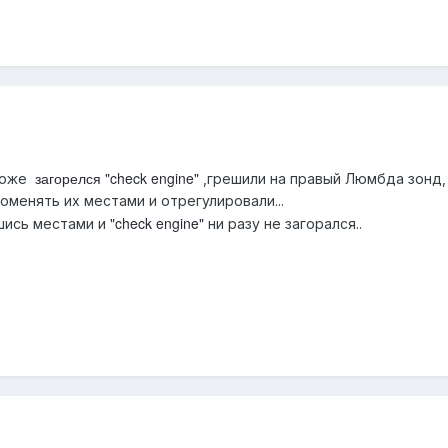
загорелся "check engine"
тоже
,грешили на правый Люмбда зонд,
менять их местами и отрегулировали...
"check engine"
шись местами и
ни разу не загорался..