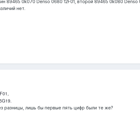
ин 89465 0k070 Denso 0680 12F01, второй 89465 0k080 Denso 0
зличий нет.
F01,
5G19.
ез разницы, лишь бы первые пять цифр были те же?