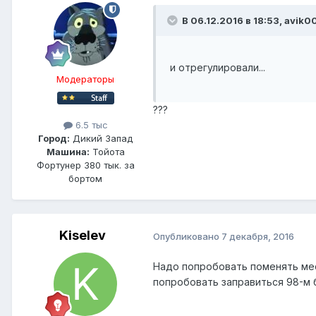
В 06.12.2016 в 18:53, avik0
и отрегулировали...
Модераторы
???
6.5 тыс
Город:
Дикий Запад
Машина:
Тойота
Фортунер 380 тык. за
бортом
Kiselev
Опубликовано
7 декабря, 2016
Надо попробовать поменять мест
попробовать заправиться 98-м б