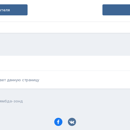
ателя
ает данную страницу
ямбда-зонд