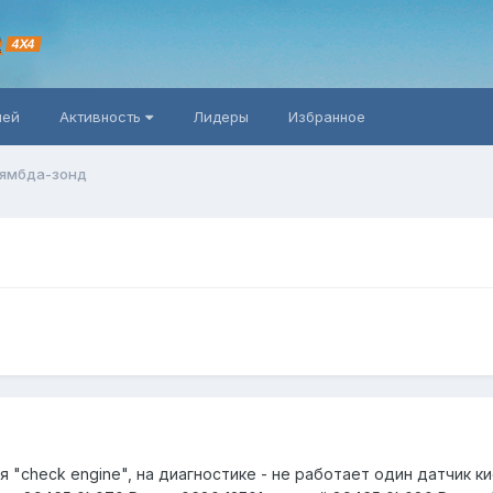
R
4X4
ней
Активность
Лидеры
Избранное
ямбда-зонд
 "check engine", на диагностике - не работает один датчик ки