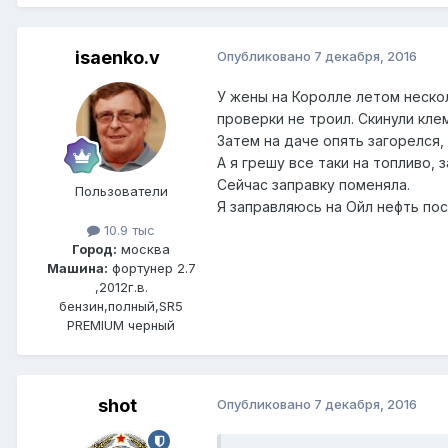
isaenko.v
Опубликовано
7 декабря, 2016
У жены на Королле летом нескол
проверки не троил. Скинули кле
Затем на даче опять загорелся, 
А я грешу все таки на топливо,
Сейчас заправку поменяла.
Пользователи
Я заправляюсь на Ойл нефть пос
10.9 тыс
Город:
москва
Машина:
фортунер 2.7
,2012г.в.
бензин,полный,SR5
PREMIUM черный
shot
Опубликовано
7 декабря, 2016