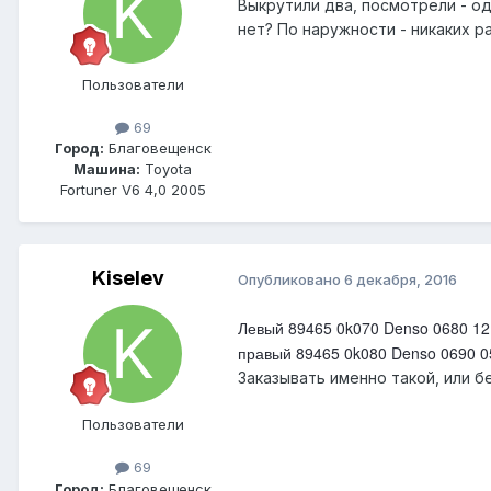
Выкрутили два, посмотрели - од
нет? По наружности - никаких ра
Пользователи
69
Город:
Благовещенск
Машина:
Toyota
Fortuner V6 4,0 2005
Kiselev
Опубликовано
6 декабря, 2016
Левый 89465 0k070 Denso 0680 12
правый 89465 0k080 Denso 0690 0
Заказывать именно такой, или б
Пользователи
69
Город:
Благовещенск