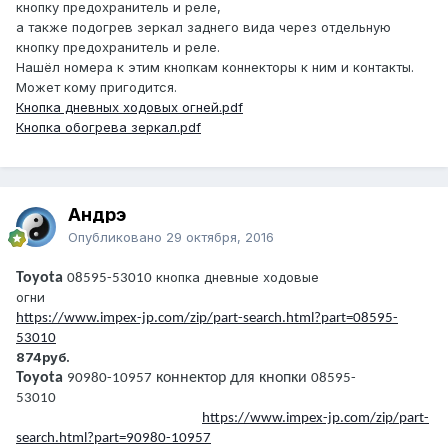
кнопку предохранитель и реле,
а также подогрев зеркал заднего вида через отдельную
кнопку предохранитель и реле.
Нашёл номера к этим кнопкам коннекторы к ним и контакты.
Может кому пригодится.
Кнопка дневных ходовых огней.pdf
Кнопка обогрева зеркал.pdf
Андрэ
Опубликовано
29 октября, 2016
кнопка дневные ходовые
Toyota
08595-53010
огни
https://www.impex-jp.com/zip/part-search.html?part=08595-
53010
874руб.
Toyota
коннектор для кнопки
90980-10957
08595-
53010
https://www.impex-jp.com/zip/part-
search.html?part=90980-10957