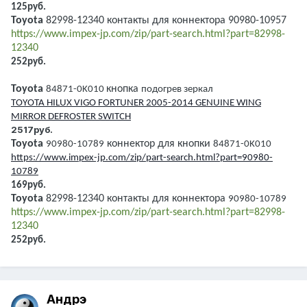
125руб.
Toyota
82998-12340
контакты для коннектора
90980-10957
https
://
www
.
impex
-
jp
.
com
/
zip
/
part
-
search
.
html
?
part
=82998-
12340
252руб.
Toyota
кнопка
84871-0
K
010
подогрев зеркал
TOYOTA HILUX VIGO FORTUNER 2005-2014 GENUINE WING
MIRROR DEFROSTER SWITCH
2517руб.
Toyota
коннектор для кнопки
90980-10789
84871-0
K
010
https://www.impex-jp.com/zip/part-search.html?part=90980-
10789
169руб.
Toyota
82998-12340
контакты для коннектора
90980-10789
https
://
www
.
impex
-
jp
.
com
/
zip
/
part
-
search
.
html
?
part
=82998-
12340
252руб.
Андрэ