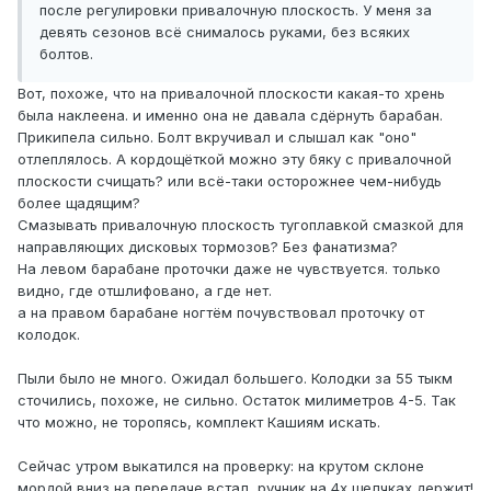
после регулировки привалочную плоскость. У меня за
девять сезонов всё снималось руками, без всяких
болтов.
Вот, похоже, что на привалочной плоскости какая-то хрень
была наклеена. и именно она не давала сдёрнуть барабан.
Прикипела сильно. Болт вкручивал и слышал как "оно"
отлеплялось. А кордощёткой можно эту бяку с привалочной
плоскости счищать? или всё-таки осторожнее чем-нибудь
более щадящим?
Смазывать привалочную плоскость тугоплавкой смазкой для
направляющих дисковых тормозов? Без фанатизма?
На левом барабане проточки даже не чувствуется. только
видно, где отшлифовано, а где нет.
а на правом барабане ногтём почувствовал проточку от
колодок.
Пыли было не много. Ожидал большего. Колодки за 55 тыкм
сточились, похоже, не сильно. Остаток милиметров 4-5. Так
что можно, не торопясь, комплект Кашиям искать.
Сейчас утром выкатился на проверку: на крутом склоне
мордой вниз на передаче встал, ручник на 4х щелчках держит!