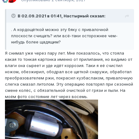
В 02.09.2021 в 01:41, Настырный сказал:
. А кордощёткой можно эту бяку с привалочной
плоскости счищать? или всё-таки осторожнее чем-
нибудь более щадящим?
Я снимал уже через пару лет. Мне показалось, что стояла
какая то тонкая картонка именно от прилипания, но видимо от
влаги она сыреет и уде идёт коррозия. Таки я её счистил
ножом, обезжирил, ободрал все щеткой снаружи, обработал
преобразователем ржи, покрасил кузбаслаком, привалочную
слегка смазал литолом. Эту операцию повторял при сезонной
смене колёс, с обязательной очисткой от грязи и пыли. На
моём фото состояние лет через восемь.