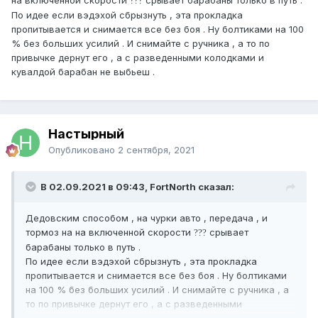
на включенной скорости
срывает барабаны только в путь .
?
?
?
По идее если вэдэхой сбрызнуть , эта прокладка
пропитывается и снимается все без боя . Ну болтиками на 100
% без больших усилий . И снимайте с ручника , а то по
привычке дернут его , а с разведенными колодками и
кувалдой барабан не выбьеш .
Настырный
Опубликовано
2 сентября, 2021
В 02.09.2021 в 09:43, FоrtNorth сказал:
Дедовским способом , на чурки авто , передача , и
тормоз на на включенной скорости
срывает
?
?
?
барабаны только в путь .
По идее если вэдэхой сбрызнуть , эта прокладка
пропитывается и снимается все без боя . Ну болтиками
на 100 % без больших усилий . И снимайте с ручника , а
то по привычке дернут его , а с разведенными