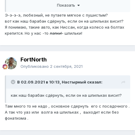
колодками и кувалдой барабан не выбьеш .
Показать
Э-э-э-э, любезный, не путаете мягкое с пушистым?
вот как наш барабан сдёрнуть, если он на шпильках висит?
Я понимаю, такие авто, как Ниссан, когда колесо на болтах
крепится. Но у нас -то
лапки!
шпильки!
FоrtNorth
Опубликовано
2 сентября, 2021
В 02.09.2021 в 10:13, Настырный сказал:
как наш барабан сдёрнуть, если он на шпильках висит?
Там много то не надо , основное сдернуть его с посадочного .
А так что уаз или волга на шпильках , выходит если без
фонатизма .