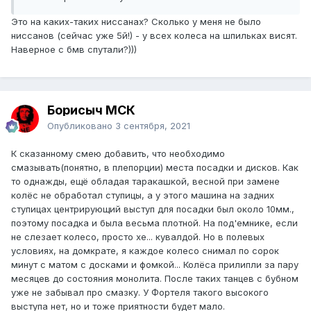
Это на каких-таких ниссанах? Сколько у меня не было
ниссанов (сейчас уже 5й!) - у всех колеса на шпильках висят.
Наверное с бмв спутали?)))
Борисыч МСК
Опубликовано
3 сентября, 2021
К сказанному смею добавить, что необходимо
смазывать(понятно, в плепорции) места посадки и дисков. Как
то однажды, ещё обладая таракашкой, весной при замене
колёс не обработал ступицы, а у этого машина на задних
ступицах центрирующий выступ для посадки был около 10мм.,
поэтому посадка и была весьма плотной. На под'емнике, если
не слезает колесо, просто хе... кувалдой. Но в полевых
условиях, на домкрате, я каждое колесо снимал по сорок
минут с матом с досками и фомкой... Колёса прилипли за пару
месяцев до состояния монолита. После таких танцев с бубном
уже не забывал про смазку. У Фортеля такого высокого
выступа нет, но и тоже приятности будет мало.