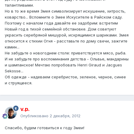
талантливыми.
Но в то же время Змея символизирует искушение, хитрость,
коварство... Вспомните о Змее Искусителе в Райском саду.
Поэтому с началом года давайте ее задобрим: встретим
Новый год в тихой семейной обстановке. Дом советуют
украсить серебряной мишурой, искрящимися шариками. Змея
относится к стихии Огня - расставьте по дому свечи, зажгите
камин...
Не забудьте о новогоднем столе: приветствуется мясо, рыба.
И не забудьте про воспоминания детства - Ольвье, мандарины
и шампанское! Мечтаю попробовать Henri Giraud и Jacgues
Sekosse...
Об одежде - надеваем серебристое, зеленое, черное, синее
и струящееся.
v.p.
Опубликовано
2 декабря, 2012
Спасибо, будем готовиться к году Змеи!