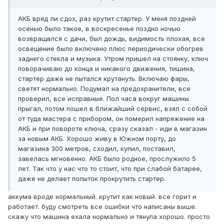
АКБ вряд ли сдох, раз крутит стартер. У меня поздней
осенью было такое, в воскресенье поздно ночью
возвращался с дачи, был дождь, видимость плохая, все
освещение было включено плюс периодически обогрев
заднего стекла и музыка. Утром пришел на стоянку, ключ
поворачиваю до конца и никакого движения, тишина,
стартер даже не пытался крутануть. Включаю фары,
светят нормально. Подумал на предохранители, все
проверил, все исправные. Пол часа вокруг машины
прыгал, потом пошел в ближайший сервис, взял с собой
от туда мастера с прибором, он померил напряжение на
АКБ и при повороте ключа, сразу сказал - иди в магазин
за новым АКБ. Хорошо живу в Южном порту, до
магазина 300 метров, сходил, купил, поставил,
завелась мгновенно. АКБ было родное, прослужило 5
лет. Так что у нас что то стоит, что при слабой батарее,
даже не делает попыток прокрутить стартер.
аккума вроде нормальный. крутит как новый. все горит и
работает. буду смотреть все ошибки что написаны выше.
скажу что машина ехала нормально и тянула хорошо. просто