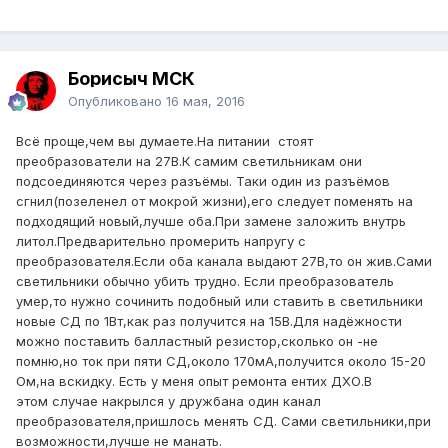
Борисыч МСК
Опубликовано
16 мая, 2016
Всё проще,чем вы думаете.На питании стоят
преобразователи на 27В.К самим светильникам они
подсоединяются через разъёмы. Таки один из разъёмов
сгнил(позеленел от мокрой жизни),его следует поменять на
подходящий новый,лучше оба.При замене заложить внутрь
литол.Предварительно промерить напругу с
преобразователя.Если оба канала выдают 27В,то он жив.Сами
светильники обычно убить трудно. Если преобразователь
умер,то нужно сочинить подобный или ставить в светильники
новые СД по 1Вт,как раз получится на 15В.Для надёжности
можно поставить балластный резистор,сколько он -не
помню,но ток при пяти СД,около 170мА,получится около 15-20
Ом,на вскидку. Есть у меня опыт ремонта ентих ДХО.В
этом случае накрылся у дружбана один канал
преобразователя,пришлось менять СД. Сами светильники,при
возможности,лучше не манать.