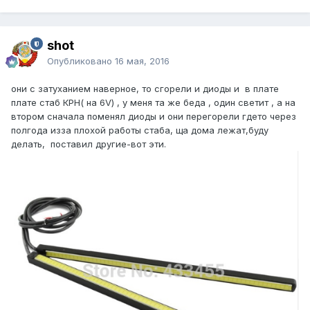
shot
Опубликовано
16 мая, 2016
они с затуханием наверное, то сгорели и диоды и в плате
плате стаб КРН( на 6V) , у меня та же беда , один светит , а на
втором сначала поменял диоды и они перегорели гдето через
полгода изза плохой работы стаба, ща дома лежат,буду
делать, поставил другие-вот эти.