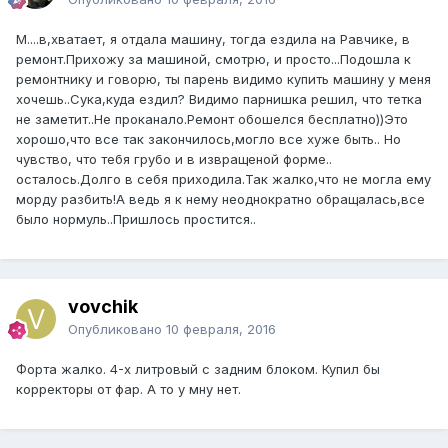
М....в,хватает, я отдала машину, тогда ездила на Равчике, в
ремонт.Прихожу за машиной, смотрю, и просто...Подошла к
ремонтнику и говорю, ты парень видимо купить машину у меня
хочешь..Сука,куда ездил? Видимо парнишка решил, что тетка
не заметит..Не проканало.Ремонт обошелся бесплатно))Это
хорошо,что все так закончилось,могло все хуже быть.. Но
чувство, что тебя грубо и в извращеной форме..
осталось.Долго в себя приходила.Так жалко,что не могла ему
морду разбить!А ведь я к нему неоднократно обращалась,все
было нормуль..Пришлось простится..
vovchik
Опубликовано
10 февраля, 2016
Форта жалко. 4-х литровый с задним блоком. Купил бы
корректоры от фар. А то у мну нет.