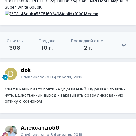
2 X H11 80W CREE LED Fog Tail Driving Car Head Light Lamp Bulb
Super White 6000K
Ответов
Создана
Последний ответ
308
10 г.
2 г.
dok
Опубликовано
8 февраля, 2016
Свет в наших авто почти не улучшаемый. Ну разве что чкть-
чуть. Единственный выход - заказывать сразу линзованную
оптику с ксеноном.
Александр56
Опубликовано
8 февраля, 2016