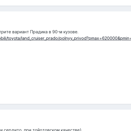
трите вариант Прадика в 90-м кузове.
tomobili/toyota/land_cruiser_prado/polnyy_privod?pmax=620000&p
 и сердито, при тойотовском качестве)