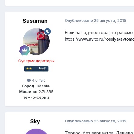
Susuman
Опубликовано
25 августа, 2015
Если на год-полтора, то рассмо
https://www.avito.ru/rossiya/av
Супермодераторы
4.6 тыс
Город:
Казань
Машина:
2.7i SR5
тёмно-серый
Sky
Опубликовано
25 августа, 2015
Териос, без вариантов. Дешево