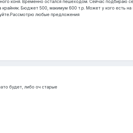
ного коня. Временно остался пешеходом. Сейчас подбираю себ
 крайняк. Бюджет 500, макимум 600 т.р. Может у кого есть н
туйте.Рассмотрю любые предложения
вато будет, либо оч старые