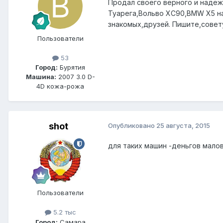
Продал своего верного и надеж
Туарега,Вольво XC90,BMW X5 на
знакомых,друзей. Пишите,сове
Пользователи
53
Город:
Бурятия
Машина:
2007 3.0 D-
4D кожа-рожа
shot
Опубликовано
25 августа, 2015
для таких машин -деньгов мало
Пользователи
5.2 тыс
Город:
Самара