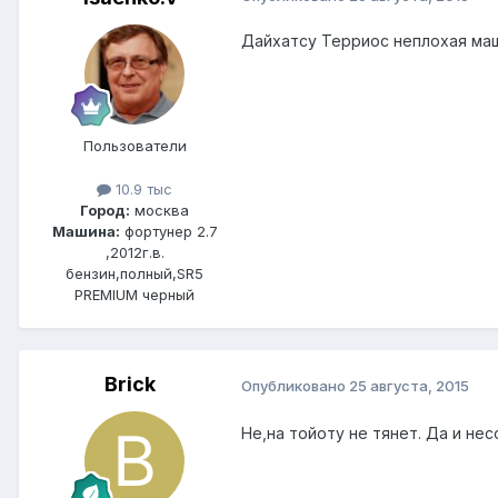
Дайхатсу Терриос неплохая маш
Пользователи
10.9 тыс
Город:
москва
Машина:
фортунер 2.7
,2012г.в.
бензин,полный,SR5
PREMIUM черный
Brick
Опубликовано
25 августа, 2015
Не,на тойоту не тянет. Да и не