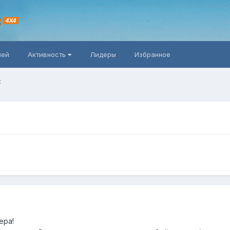
R
4X4
ней
Активность
Лидеры
Избранное
к
ера!