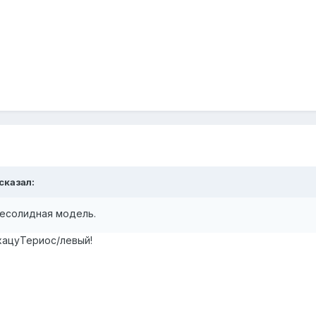
 сказал:
 несолидная модель.
хацуТериос/левый!