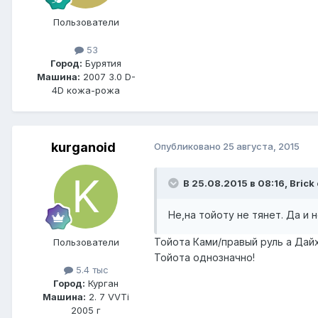
Пользователи
53
Город:
Бурятия
Машина:
2007 3.0 D-
4D кожа-рожа
kurganoid
Опубликовано
25 августа, 2015
В 25.08.2015 в 08:16, Brick
Не,на тойоту не тянет. Да и
Тойота Ками/правый руль а Дай
Пользователи
Тойота однозначно!
5.4 тыс
Город:
Курган
Машина:
2. 7 VVTi
2005 г