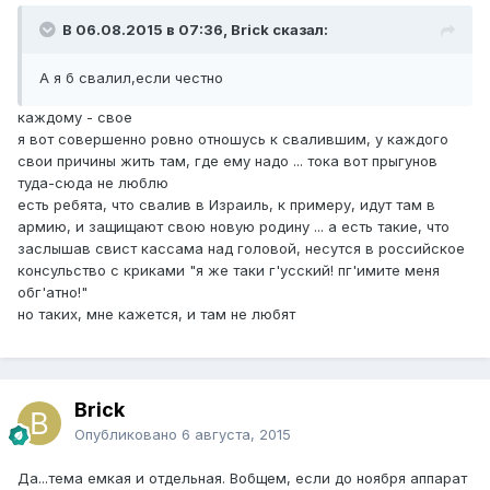
В 06.08.2015 в 07:36, Brick сказал:
А я б свалил,если честно
каждому - свое
я вот совершенно ровно отношусь к свалившим, у каждого
свои причины жить там, где ему надо ... тока вот прыгунов
туда-сюда не люблю
есть ребята, что свалив в Израиль, к примеру, идут там в
армию, и защищают свою новую родину ... а есть такие, что
заслышав свист кассама над головой, несутся в российское
консульство с криками "я же таки г'усский! пг'имите меня
обг'атно!"
но таких, мне кажется, и там не любят
Brick
Опубликовано
6 августа, 2015
Да...тема емкая и отдельная. Вобщем, если до ноября аппарат