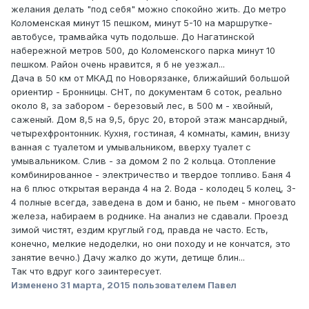
желания делать "под себя" можно спокойно жить. До метро
Коломенская минут 15 пешком, минут 5-10 на маршрутке-
автобусе, трамвайка чуть подольше. До Нагатинской
набережной метров 500, до Коломенского парка минут 10
пешком. Район очень нравится, я б не уезжал...
Дача в 50 км от МКАД по Новорязанке, ближайший большой
ориентир - Бронницы. СНТ, по документам 6 соток, реально
около 8, за забором - березовый лес, в 500 м - хвойный,
саженый. Дом 8,5 на 9,5, брус 20, второй этаж мансардный,
четырехфронтонник. Кухня, гостиная, 4 комнаты, камин, внизу
ванная с туалетом и умывальником, вверху туалет с
умывальником. Слив - за домом 2 по 2 кольца. Отопление
комбинированное - электричество и твердое топливо. Баня 4
на 6 плюс открытая веранда 4 на 2. Вода - колодец 5 колец, 3-
4 полные всегда, заведена в дом и баню, не пьем - многовато
железа, набираем в роднике. На анализ не сдавали. Проезд
зимой чистят, ездим круглый год, правда не часто. Есть,
конечно, мелкие недоделки, но они походу и не кончатся, это
занятие вечно.) Дачу жалко до жути, детище блин...
Так что вдруг кого заинтересует.
Изменено
31 марта, 2015
пользователем Павел