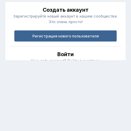
Создать аккаунт
Зарегистрируйте новый аккаунт в нашем сообществе.
Это очень просто!
Регистрация нового пользователя
Войти
Уже есть аккаунт? Войти в систему.
Войти
Обратная связь
Cookie-файлы
fortunerclub.ru
Powered by Invision Community