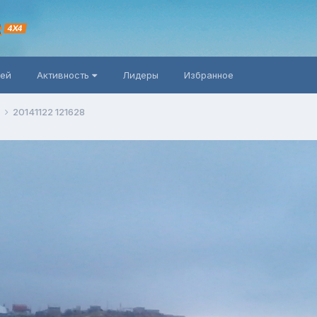
R
4X4
ней
Активность
Лидеры
Избранное
20141122 121628