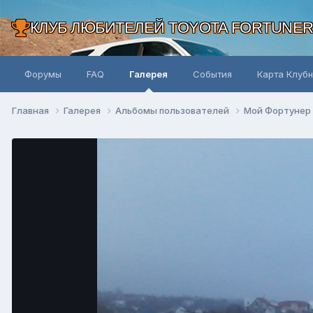
КЛУБ ЛЮБИТЕЛЕЙ TOYOTA FORTUNE
Форумы
FAQ
Галерея
События
Карта Клуб
Главная
Галерея
Альбомы пользователей
Мой Фортунер