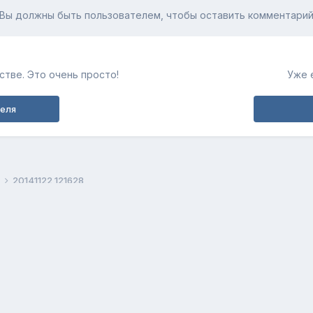
Вы должны быть пользователем, чтобы оставить комментари
тве. Это очень просто!
Уже 
теля
20141122 121628
Обратная связь
Cookie-файлы
fortunerclub.ru
Powered by Invision Community