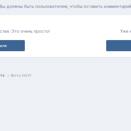
Вы должны быть пользователем, чтобы оставить комментари
тве. Это очень просто!
Уже 
теля
014
Фото 0021
Обратная связь
Cookie-файлы
fortunerclub.ru
Powered by Invision Community