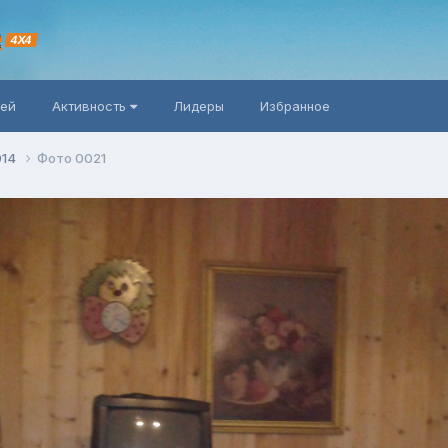
R
4X4
ней
Активность
Лидеры
Избранное
014
Фото 0021