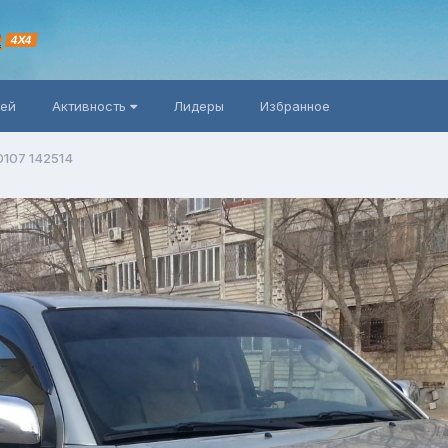
R
4X4
ней
Активность
Лидеры
Избранное
0107 142514