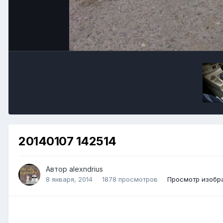
20140107 142514
Автор alexndrius
8 января, 2014
1878 просмотров
Просмотр изобра