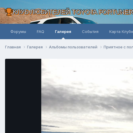
КЛУБ ЛЮБИТЕЛЕЙ TOYOTA FORTUNE
Форумы
FAQ
Галерея
События
Карта Клуб
Главная
Галерея
Альбомы пользователей
Приятное с п