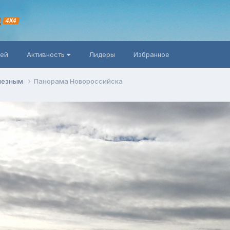
R
4X4
ней
Активность
Лидеры
Избранное
олезным
Панорама Новороссийска