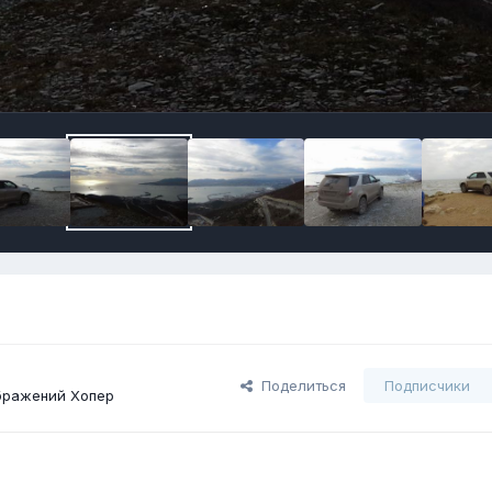
Поделиться
Подписчики
бражений Хопер