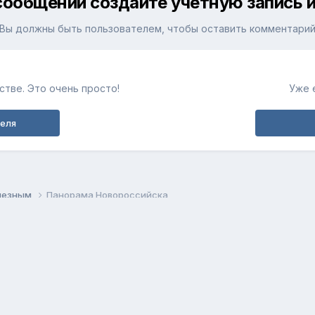
сообщений создайте учётную запись и
Вы должны быть пользователем, чтобы оставить комментари
тве. Это очень просто!
Уже 
теля
олезным
Панорама Новороссийска
Обратная связь
Cookie-файлы
fortunerclub.ru
Powered by Invision Community