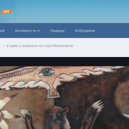
R
4X4
ней
Активность
Лидеры
Избранное
й
в чуме у шамана на горе Манжерок