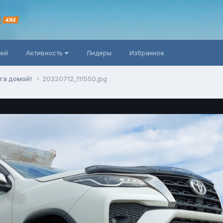
R
4X4
ней
Активность
Лидеры
Избранное
га домой!
20220712_111550.jpg