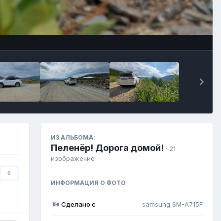
Инструменты
ИЗ АЛЬБОМА:
Пеленёр! Дорога домой!
· 21
изображение
0
ИНФОРМАЦИЯ О ФОТО
Сделано с
samsung SM-A715F