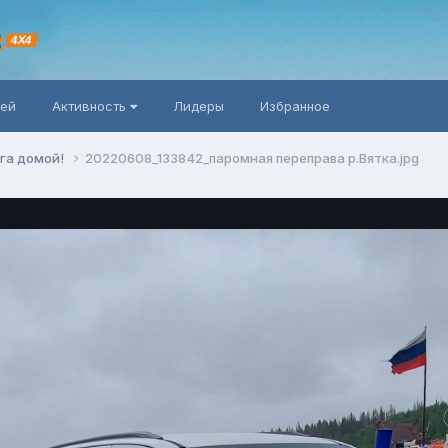
R
4X4
ней
Активность
Лидеры
Избранное
га домой!
20220608_133842_паромная переправа р.Вятка.jpg