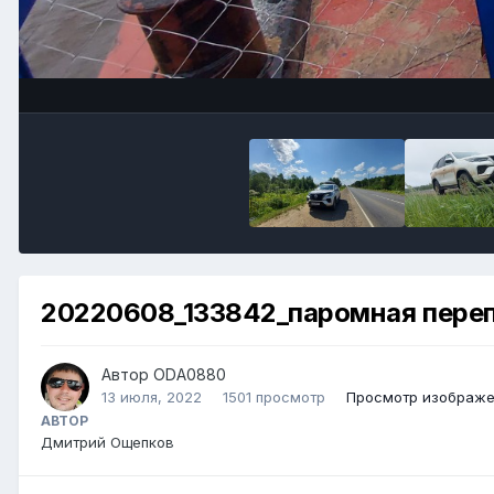
20220608_133842_паромная переп
Автор ODA0880
13 июля, 2022
1501 просмотр
Просмотр изображ
АВТОР
Дмитрий Ощепков