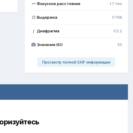
Фокусное расстояние
1.7 mm
Выдержка
1/798
Диафрагма
f/2.2
f
Значение ISO
50
Просмотр полной EXIF информации
торизуйтесь