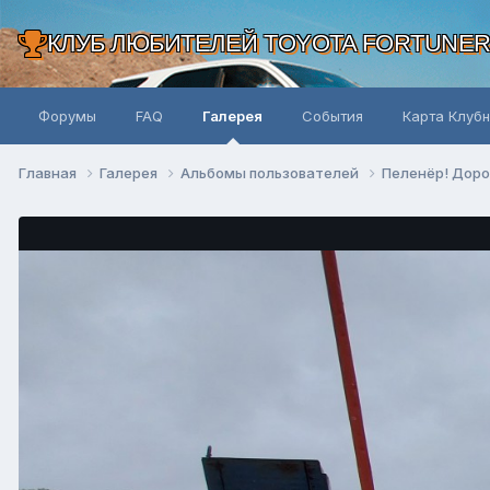
КЛУБ ЛЮБИТЕЛЕЙ TOYOTA FORTUNE
Форумы
FAQ
Галерея
События
Карта Клуб
Главная
Галерея
Альбомы пользователей
Пеленёр! Доро