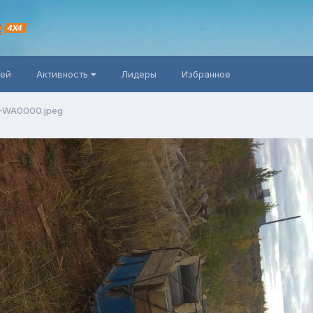
R
4X4
ней
Активность
Лидеры
Избранное
-WA0000.jpeg