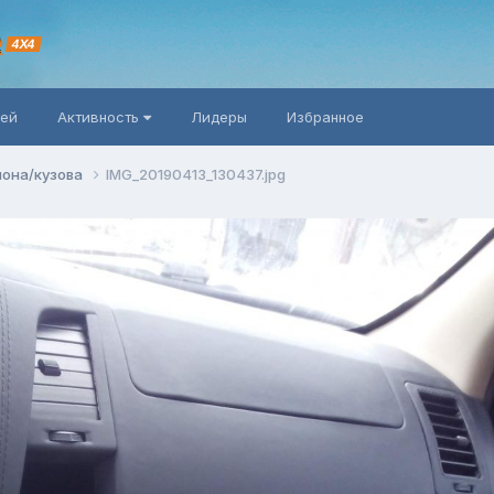
R
4X4
ней
Активность
Лидеры
Избранное
лона/кузова
IMG_20190413_130437.jpg