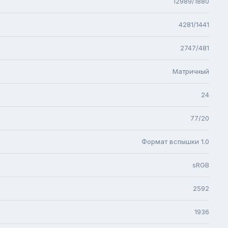
12989/1880
4281/1441
2747/481
Матричный
24
77/20
Формат вспышки 1.0
sRGB
2592
1936