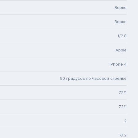
Верно
Верно
f/2.8
Apple
iPhone 4
90 градусов по часовой стрелке
72/1
72/1
2
7.1.2