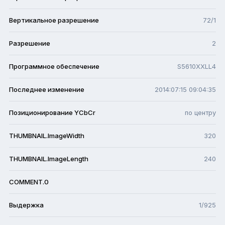
Вертикальное разрешение
72/1
Разрешение
2
Программное обеспечение
S5610XXLL4
Последнее изменение
2014:07:15 09:04:35
Позиционирование YCbCr
по центру
THUMBNAIL.ImageWidth
320
THUMBNAIL.ImageLength
240
COMMENT.0
Выдержка
1/925