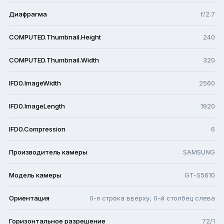
Диафрагма
f/2.7
COMPUTED.Thumbnail.Height
240
COMPUTED.Thumbnail.Width
320
IFD0.ImageWidth
2560
IFD0.ImageLength
1920
IFD0.Compression
6
Производитель камеры
SAMSUNG
Модель камеры
GT-S5610
Ориентация
0-я строка вверху, 0-й столбец слева
Горизонтальное разрешение
72/1