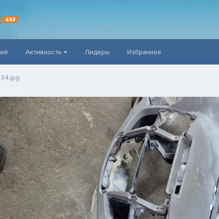
R
4X4
ней
Активность
Лидеры
Избранное
34.jpg