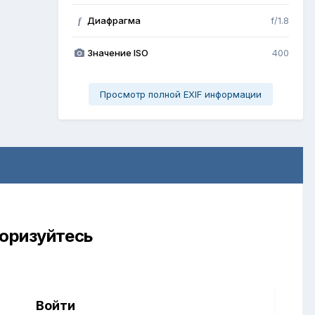
Диафрагма
f/1.8
f
Значение ISO
400
Просмотр полной EXIF информации
торизуйтесь
Войти