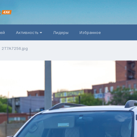
R
4X4
ней
Активность
Лидеры
Избранное
2T7A7256.jpg