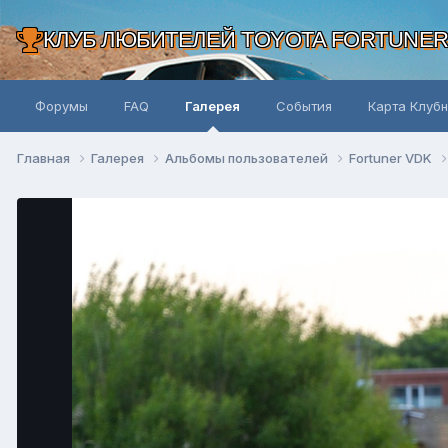
КЛУБ ЛЮБИТЕЛЕЙ TOYOTA FORTUNE
Форумы
FAQ
Галерея
События
Карта Клуб
Главная
Галерея
Альбомы пользователей
Fortuner VDK