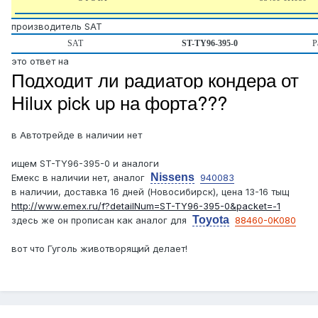
производитель SAT
SAT
ST-TY96-395-0
Р
это ответ на
Подходит ли радиатор кондера от
Hilux pick up на форта???
в Автотрейде в наличии нет
ищем ST-TY96-395-0 и аналоги
Nissens
Емекс в наличии нет, аналог
940083
в наличии, доставка 16 дней (Новосибирск), цена 13-16 тыщ
http://www.emex.ru/f?detailNum=ST-TY96-395-0&packet=-1
Toyota
здесь же он прописан как аналог для
88460-0K080
вот что Гуголь животворящий делает!