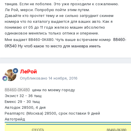
танцев. Если не поболее. Это уже проходили к сожалению.
Ле Рой, мерси. Попробую пойти этим путем.
Давайте кто прочтет тему и не сильно затруднит скинем
номера что по каталогу выдается для ваших авто. Как я
понимаю от 05 до 11 года железо машин абсолютно
одинаковое менялись только оптика и оперение.
88460-
Мне выдает 88460-0К480. Чуть выше встречаем номер
0K540 Ну чтоб какое то место для маневра иметь
ЛеРой
Опубликовано
14 ноября, 2016
88460-0K480
цены по моему городу
Экзист 32 - 36 тыщ
Емекс 29 - 30 тыщ
Автодок 28500, 4 дня
Реалпартс (Москва) 28500, срок поставки 9 дней
Автотрейд
OYOTA
88460-0K080