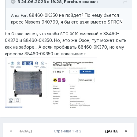
В 24.06.2026 в 19:28, Forchun сказал:
88460-0K350 не пойдет? По нему бьется
А на Fort
кросс Nissens 940799, я бы его взял вместо STRON
88460-
На Озоне пишет, что якобы STC 0019 смежный с
0K370 и 88460-0K350. Но, это же Озон, тут может быть
как на заборе... А если пробивать 88460-0K370, но ему
кроссом 88460-0K350 не показывает
НАЗАД
Страница 1 из 2
ДАЛЕЕ