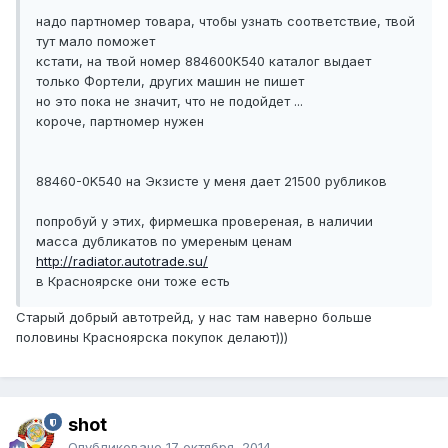
надо партномер товара, чтобы узнать соответствие, твой
тут мало поможет
кстати, на твой номер 884600K540 каталог выдает
только Фортели, других машин не пишет
но это пока не значит, что не подойдет ...
короче, партномер нужен
88460-0K540 на Экзисте у меня дает 21500 рубликов
попробуй у этих, фирмешка провереная, в наличии
масса дубликатов по умереным ценам
http://radiator.autotrade.su/
в Красноярске они тоже есть
Старый добрый автотрейд, у нас там наверно больше
половины Красноярска покупок делают)))
shot
Опубликовано
17 октября, 2014