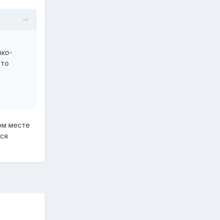
зко-
 то
ом месте
тся