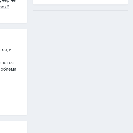
унер не
aspx?
тся, и
вается
проблема