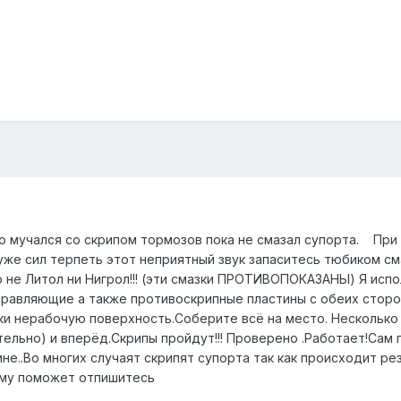
 мучался со скрипом тормозов пока не смазал супорта. При
 уже сил терпеть этот неприятный звук запаситесь тюбиком см
о не Литол ни Нигрол!!! (эти смазки ПРОТИВОПОКАЗАНЫ) Я исп
правляющие а также противоскрипные пластины с обеих сторон
ки нерабочую поверхность.Соберите всё на место. Несколько
ельно) и вперёд.Скрипы пройдут!!! Проверено .Работает!Сам
ине..Во многих случаят скрипят супорта так как происходит ре
кому поможет отпишитесь