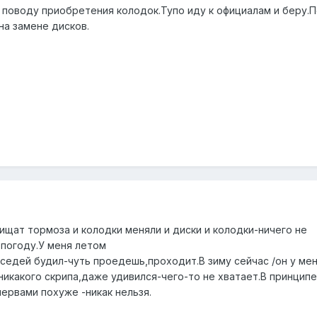
о поводу приобретения колодок.Тупо иду к официалам и беру.
на замене дисков.
ищат тормоза и колодки меняли и диски и колодки-ничего не
погоду.У меня летом
седей будил-чуть проедешь,проходит.В зиму сейчас /он у мен
никакого скрипа,даже удивился-чего-то не хватает.В принцип
нервами похуже -никак нельзя.