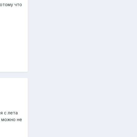
Потому что
я с лета
е можно не