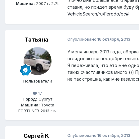
Лично мне больше всего нравят
Машина:
2007 г. 2,7L
ставил, но придет время буду б
VehicleSearch/ru/Ferodo/pc#
Татьяна
Опубликовано
16 октября, 2013
У меня январь 2013 года, сборк
оглядываются неодобрительно..
Я переживала, что это мне одн
таких счастливчиков много ))) 
не так страшна, как мне казалось.
Пользователи
17
Город:
Сургут
Машина:
Toyota
FORTUNER 2013 г.в.
Сергей К
Опубликовано
16 октября, 2013