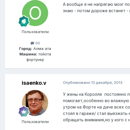
А вообще я не напрягаю мозг п
знаю - потом дороже встанет - 
Пользователи
66
Город:
Алма ата
Машина:
тойота
фортунер
isaenko.v
Опубликовано
13 декабря, 2013
У жены на Королле постоянно п
помогает,особенно во влажную 
утром на Форте на даче всех со
стоял в гараже/ стал выезжать-
обращать внимания,но у кого с 
Пользователи