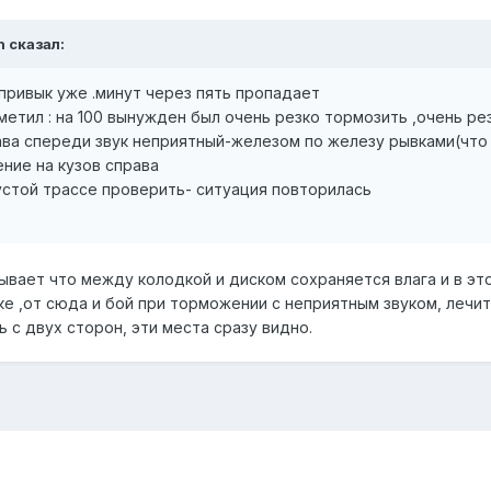
n сказал:
привык уже .минут через пять пропадает
етил : на 100 вынужден был очень резко тормозить ,очень ре
ава спереди звук неприятный-железом по железу рывками(что
ние на кузов справа
устой трассе проверить- ситуация повторилась
бывает что между колодкой и диском сохраняется влага и в эт
ке ,от сюда и бой при торможении с неприятным звуком, лечи
 с двух сторон, эти места сразу видно.