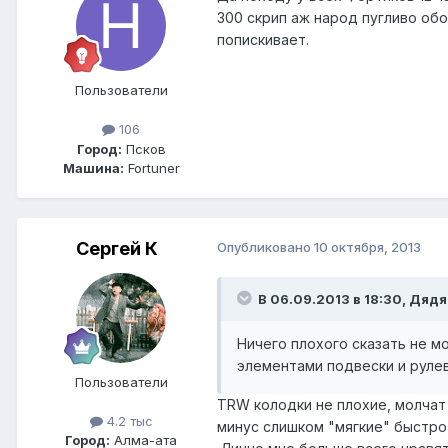
300 скрип аж народ пугливо об
попискивает.
Пользователи
106
Город:
Псков
Машина:
Fortuner
Сергей К
Опубликовано
10 октября, 2013
В 06.09.2013 в 18:30, Дядя
Ничего плохого сказать не мо
элементами подвески и руле
Пользователи
TRW колодки не плохие, молчат
4.2 тыс
минус слишком "мягкие" быстро
Город:
Алма-ата