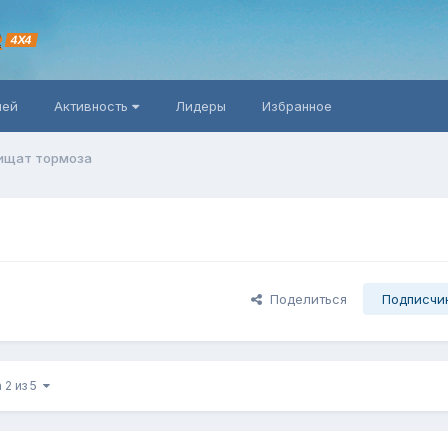
R
4X4
ней
Активность
Лидеры
Избранное
ищат тормоза
Поделиться
Подписчи
 2 из 5