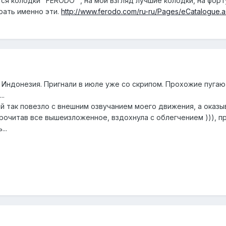
ся колодки "FERODO" , на мой взгляд лучшие колодки, на форт
рать именно эти.
http://www.ferodo.com/ru-ru/Pages/eCatalogue.
а Индонезия. Пригнали в июле уже со скрипом. Прохожие пугаю
..
ой так повезло с внешним озвучанием моего движения, а оказы
Прочитав все вышеизложенное, вздохнула с облегчением ))), 
..