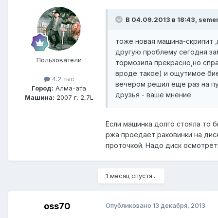
В 04.09.2013 в 18:43, seme
тоже новая машина-скрипит ,
другую проблему сегодня зам
Пользователи
тормозила прекрасно,но спр
вроде такое) и ощутимое бие
4.2 тыс
вечером решил еще раз на п
Город:
Алма-ата
друзья - ваше мнение
Машина:
2007 г. 2,7L
Если машинка долго стояла то 
ржа проедает раковинки на дис
проточкой. Надо диск осмотреть
1 месяц спустя...
oss70
Опубликовано
13 декабря, 2013