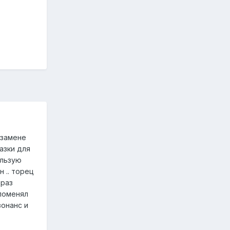
 замене
азки для
ользую
 .. торец
 раз
 поменял
зонанс и