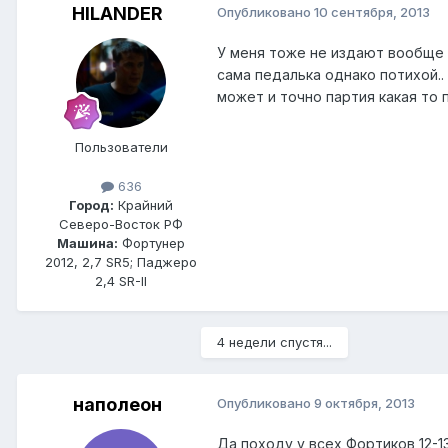
HILANDER
Опубликовано
10 сентября, 2013
У меня тоже не издают вообще 
сама педалька однако потихой..
может и точно партия какая то п
Пользователи
636
Город:
Крайний
Северо-Восток РФ
Машина:
Фортунер
2012, 2,7 SR5; Паджеро
2,4 SR-II
4 недели спустя...
наполеон
Опубликовано
9 октября, 2013
Да походу у всех Фортиков 12-1