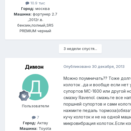
10.9 тыс
Город:
москва
Машина:
фортунер 2.7
,2012г.в.
бензин,полный,SR5
PREMIUM черный
3 недели спустя...
Димон
Опубликовано
30 декабря, 2013
Можно поумничать?? Тоже долго
колоток ..да и вообще если нет
супортов МС-1600 или другой н
смазку Ravenol. смажьте все на
поршней супортов и сами колот
Пользователи
нажмите педаль тормоза(обязат
кучу колоток и не на одной маш
7
Город:
Актау
микровибрация колоток..Если 
Машина:
Toyota