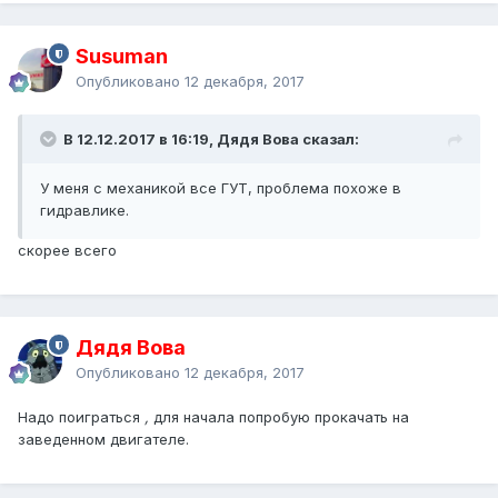
колодок периодически «работаю» ручником (иногда
считаю щелчки). При коротких остановках (открыть-
закрыть гараж, выйти протереть «глазок» камеры, и т. д.)
Susuman
ставлю АКПП на нейтраль и использую ручник.
Опубликовано
12 декабря, 2017
Может кому пригодится мой опыт.
В 12.12.2017 в 16:19, Дядя Вова сказал:
У меня с механикой все ГУТ, проблема похоже в
гидравлике.
скорее всего
Дядя Вова
Опубликовано
12 декабря, 2017
Надо поиграться
,
для начала попробую прокачать на
заведенном двигателе.