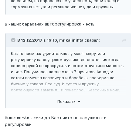
не совсем, на барабанах не у всех есть, если колец в
пользуется ручником, поэтому-то и не тормозят задние
тормозных нет ,то и регулировки нет, да и пружины
колеса и нет стояночного тормоза. И «колдун» в этом не
виноват.
На моем авто (машине был год, колодки практически
авторегулировка
В наших барабанах
- есть.
новые) задние тоже не тормозили, и ручник не тормозил
ВООБЩЕ и вытягивался без усилий до #####, и АБС-ка
В 12.12.2017 в 16:16, mr.kalinihta сказал:
при торможении стрекотала постоянно. Регулировал два
раза. После первого, - колодки притерлись, - ход
ручника увеличился.
Как то прям аж удивительно.. у меня накрутили
Я регулировал так:
регулировку на опущеном ручнике до состояния когда
Предварительно затянул ручник на 7 щелчков, накрутил
колесо рукой не прокрутить и потом отпустили малость,
храповики слева и справа до упора. «Поработал»
и все. Получилось после этого 7 щелчков. Колодки
ручником, еще докрутил храповики. Проверил, как
кстати поменял позввчера и барабаны проверил на
держит ручник, и нет ли подтормаживания колес при
биение у токаря. Все гуд. И тут то и пружину
отпущенном ручнике. Затем повторил при 5-и щелчках.
болтающеюся заметил... и понеслось. Безсонные ночи,
Закончил при 3-х щелчках. Храповик не перетЯните,
куча мыслей и так далее.
крутится легонько до упора.
Показать
На своем авто первый раз крутил храповик очень –
очень долго. Зазор был огромный. Даже засомневался, -
до Вас никто не нарушил эти
Выше писАл - если
все ли в порядке?
регулировки.
Теперь все работает как надо. («Колдун» не трогал.)
P
.
S
. В процессе эксплуатации авто для регулировки