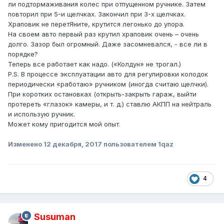
ли подтормаживания колес при отпущенном ручнике. Затем
повторил при 5-и щелчках. Закончил при 3-х щелчках.
Храповик не перетЯните, крутится легонько до упора.
На своем авто первый раз крутил храповик очень – очень
долго. Зазор был огромный. Даже засомневался, - все ли в
порядке?
Теперь все работает как надо. («Колдун» не трогал.)
P
.
S
. В процессе эксплуатации авто для регулировки колодок
периодически «работаю» ручником (иногда считаю щелчки).
При коротких остановках (открыть-закрыть гараж, выйти
протереть «глазок» камеры, и т. д.) ставлю АКПП на нейтраль
и использую ручник.
Может кому пригодится мой опыт.
Изменено
12 декабря, 2017
пользователем 1qaz
4
Susuman