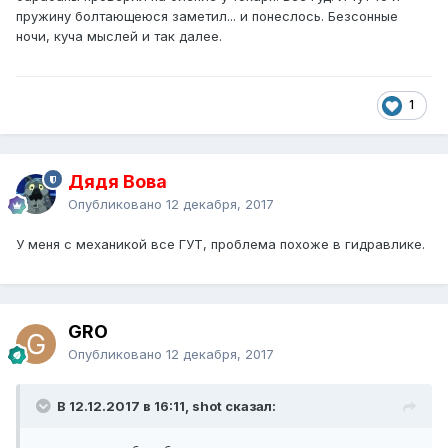
СТОЯНОЧНЫМ ТОРМОЗОМ (ручником).
пружину болтающеюся заметил... и понеслось. Безсонные
При вытягивании ручника, - рычаг (внутри барабана)
ночи, куча мыслей и так далее.
проворачивает храповик, раздвигая колодки. Это
обеспечивает постоянный зазор между колодками и
барабаном, не зависимо от их износа.
Храповик
1
Рычаг.
Дядя Вова
Опубликовано
12 декабря, 2017
У меня с механикой все ГУТ, проблема похоже в гидравлике.
Для контроля: при вытягивании ручника с усилием 20 кг/
GRO
2
см
должно быть 7 – 9 щелчков.
Опубликовано
12 декабря, 2017
Если щелчков больше, - надо регулировать колодки
храповиком с помощью отвертки, через овальное
отверстие на внутренней стороне барабана (оно закрыто
В 12.12.2017 в 16:11, shot сказал:
резиновой заглушкой).
Понятно, что на авто с АКПП практически ни кто не