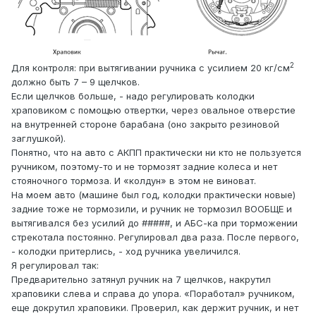
2
Для контроля: при вытягивании ручника с усилием 20 кг/см
должно быть 7 – 9 щелчков.
Если щелчков больше, - надо регулировать колодки
храповиком с помощью отвертки, через овальное отверстие
на внутренней стороне барабана (оно закрыто резиновой
заглушкой).
Понятно, что на авто с АКПП практически ни кто не пользуется
ручником, поэтому-то и не тормозят задние колеса и нет
стояночного тормоза. И «колдун» в этом не виноват.
На моем авто (машине был год, колодки практически новые)
задние тоже не тормозили, и ручник не тормозил ВООБЩЕ и
вытягивался без усилий до #####, и АБС-ка при торможении
стрекотала постоянно. Регулировал два раза. После первого,
- колодки притерлись, - ход ручника увеличился.
Я регулировал так:
Предварительно затянул ручник на 7 щелчков, накрутил
храповики слева и справа до упора. «Поработал» ручником,
еще докрутил храповики. Проверил, как держит ручник, и нет