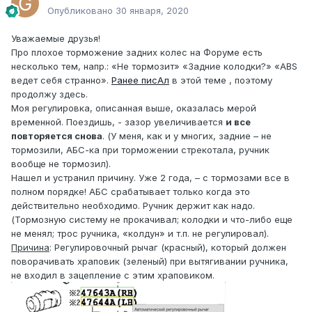
Опубликовано
30 января, 2020
Уважаемые друзья!
Про плохое торможение задних колес на Форуме есть
несколько тем, напр.: «Не тормозит» «Задние колодки?» «ABS
ведет себя странно».
Ранее писАл
в этой теме , поэтому
продолжу здесь.
Моя регулировка, описанная выше, оказалась мерой
временной. Поездишь, - зазор увеличивается
и все
повторяется снова
. (У меня, как и у многих, задние – не
тормозили, АБС-ка при торможении стрекотала, ручник
вообще не тормозил).
Нашел и устранил причину. Уже 2 года, – с тормозами все в
полном порядке! АБС срабатывает только когда это
действительно необходимо. Ручник держит как надо.
(Тормозную систему не прокачивал; колодки и что-либо еще
не менял; трос ручника, «колдун» и т.п. не регулировал).
Причина
: Регулировочный рычаг (красный), который должен
поворачивать храповик (зеленый) при вытягивании ручника,
не входил в зацепление с этим храповиком.