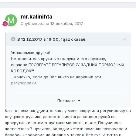
mr.kalinihta
Опубликовано
12 декабря, 2017
В 12.12.2017 в 16:00, 1qaz сказал:
Уважаемые друзья!
Не торопитесь крутить «колдун» и его пружину,
сначала ПРОВЕРЬТЕ РЕГУЛИРОВКУ ЗАДНИХ ТОРМОЗНЫХ
КОЛОДОК!!!
…конечно, если до Вас никто не нарушил эти
регулировки.
Показать
Возможно дело в том, что регулировали не правильно...
Как то прям аж удивительно.. у меня накрутили регулировку на
опущеном ручнике до состояния когда колесо рукой не
В процессе эксплуатации авто задние тормозные
прокрутить и потом отпустили малость, и все. Получилось
колодки в барабанных тормозах
Toyota
регулируются
после этого 7 щелчков. Колодки кстати поменял позввчера и
АВТОМАТИЧЕСКИ, если Вы ПОСТОЯННО ПОЛЬЗУЕТЕСЬ
барабаны проверил на биение у токаря. Все гуд. И тут то и