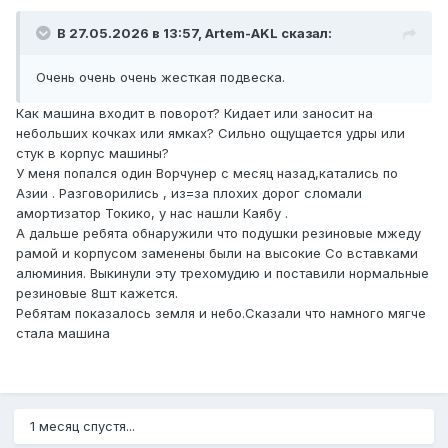
В 27.05.2026 в 13:57, Artem-AKL сказал:
Очень очень очень жесткая подвеска.
Как машина входит в поворот? Кидает или заносит на
небольших кочках или ямках? Сильно ощущается удры или
стук в корпус машины?
У меня попался один Ворчунер с месяц назад,катались по
Азии . Разговорились , из=за плохих дорог сломали
амортизатор Токико, у нас нашли Каябу .
А дальше ребята обнаружили что подушки резиновые мжеду
рамой и корпусом заменены были на высокие Со вставками
алюминия. Выкинули эту трехомудию и поставили нормальные
резиновые 8шт кажется.
Ребятам показалось земля и небо.Сказали что намного мягче
стала машина
1 месяц спустя...