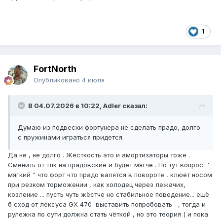
1
FоrtNorth
Опубликовано
4 июля
В 04.07.2026 в 10:22, Adler сказал:
Думаю из подвески фортунера не сделать прадо, долго
с пружинами играться придется.
Да не , не долго . Жёсткость это и амортизаторы тоже .
Сменить от тлк на прадовские и будет мягче . Но тут вопрос '
мягкий " что форт что прадо валятся в повороте , клюёт носом
при резком торможении , как холодец через лежачих,
козление ... пусть чуть жёстче но стабильное поведение... ещё
б сход от лексуса GX 470 выставить попробовать , тогда и
рулежка по сути должна стать чёткой , но это теория ( и пока