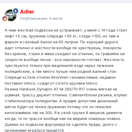
Adler
Опубликовано
4 июля
А чем жесткая подвеска не устраивает, у меня с 14 года стоит
лифт +5 см, пружины спереди +50 кг, сзади +150, но там и
фаркоп и газовый балон на 65 литров. По хорошей дороге
идет отлично и жесткости вообще пе чувствуешь, повороты
без кренов, стыки и ямки съедает на отлично, по гравийке на
скорости вообще песня - все неровности глотает. Жесткость
чувствуется только при медленной езде через лежачие
полицейские, а так много лучше чем родной валкий сток.
Спереди кстати стояли Aironmen газомасляные, недавно
поставил tokico, сзади от сотого крузака tokico.
Резина Hankook Dynapro AT-М 265/70 R17 очень мягкая не
шумная, трассу держит отлично. Сайлентблоки резина, втулки
стабилизатора полиуретан. А прадик допустим дизельный
мягче будет на техже пружинах потому что он тяжелее
килограммов так на 300. Я в свой грузил 6 мешков цемента
когда, то по трассе вообще как на мерине плывешь плавно.
Думаю из подвески фортунера не сделать прадо, долго с
пружинами играться придется.