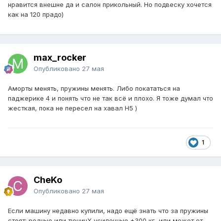
нравится внешне да и салон прикольный. Но подвеску хочется
как на 120 прадо)
max_rocker
Опубликовано
27 мая
Аморты менять, пружины менять. Либо покататься на
паджерике 4 и понять что не так всё и плохо. Я тоже думал что
жесткая, пока не пересел на хавал Н5 )
1
CheKo
Опубликовано
27 мая
Если машину недавно купили, надо ещё знать что за пружины
стоят: родные или тюнинХ усиленные +300 кг, или может от