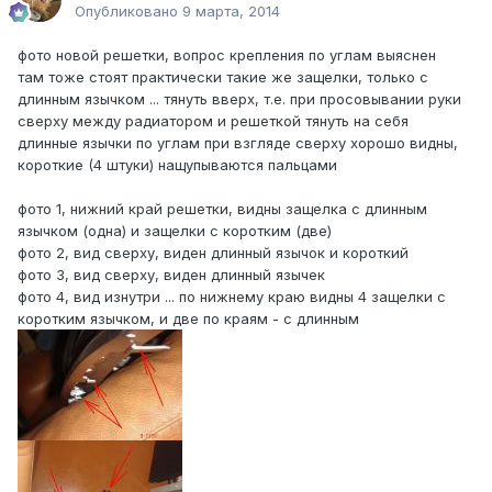
Опубликовано
9 марта, 2014
фото новой решетки, вопрос крепления по углам выяснен
там тоже стоят практически такие же защелки, только с
длинным язычком ... тянуть вверх, т.е. при просовывании руки
сверху между радиатором и решеткой тянуть на себя
длинные язычки по углам при взгляде сверху хорошо видны,
короткие (4 штуки) нащупываются пальцами
фото 1, нижний край решетки, видны защелка с длинным
язычком (одна) и защелки с коротким (две)
фото 2, вид сверху, виден длинный язычок и короткий
фото 3, вид сверху, виден длинный язычек
фото 4, вид изнутри ... по нижнему краю видны 4 защелки с
коротким язычком, и две по краям - с длинным