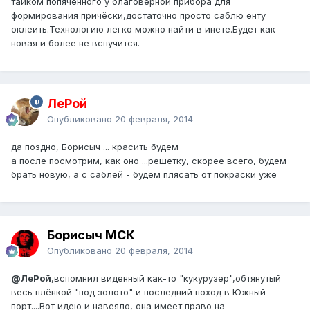
тайком попяченного у благоверной прибора для
формирования причёски,достаточно просто саблю енту
оклеить.Технологию легко можно найти в инете.Будет как
новая и более не вспучится.
ЛеРой
Опубликовано
20 февраля, 2014
да поздно, Борисыч ... красить будем
а после посмотрим, как оно ...решетку, скорее всего, будем
брать новую, а с саблей - будем плясать от покраски уже
Борисыч МСК
Опубликовано
20 февраля, 2014
@ЛеРой
,вспомнил виденный как-то "кукурузер",обтянутый
весь плёнкой "под золото" и последний поход в Южный
порт....Вот идею и навеяло, она имеет право на