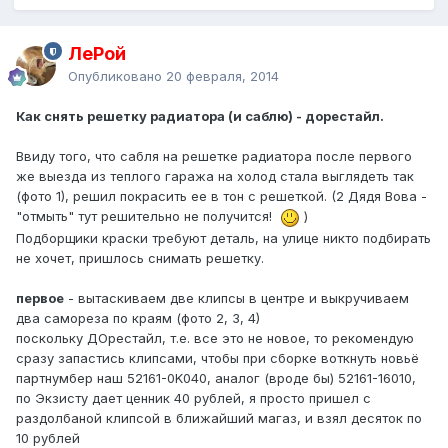
ЛеРой
Опубликовано
20 февраля, 2014
Как снять решетку радиатора (и саблю) - дорестайл.
Ввиду того, что сабля на решетке радиатора после первого
же выезда из теплого гаража на холод стала выглядеть так
(фото 1), решил покрасить ее в тон с решеткой. (2 Дядя Вова -
"отмыть" тут решительно не получится!
)
Подборщики краски требуют деталь, на улице никто подбирать
не хочет, пришлось снимать решетку.
первое
- вытаскиваем две клипсы в центре и выкручиваем
два самореза по краям (фото 2, 3, 4)
поскольку ДОрестайл, т.е. все это не новое, то рекомендую
сразу запастись клипсами, чтобы при сборке воткнуть новьё
партнумбер наш 52161-0K040, аналог (вроде бы) 52161-16010,
по Экзисту дает ценник 40 рублей, я просто пришел с
раздолбаной клипсой в ближайший магаз, и взял десяток по
10 рублей