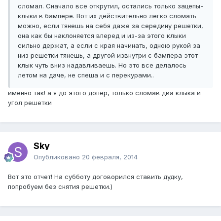
сломал. Сначало все открутил, остались только зацепы-
клыки в бампере. Вот их действительно легко сломать
можно, если тянешь на себя даже за середину решетки,
она как бы наклоняется вперед и из-за этого клыки
сильно держат, а если с края начинать, одною рукой за
низ решетки тянешь, а другой извнутри с бампера этот
клык чуть вниз надавливаешь. Но это все делалось
летом на даче, не спеша и с перекурами..
именно так! а я до этого допер, только сломав два клыка и
угол решетки
Sky
Опубликовано
20 февраля, 2014
Вот это отчет! На субботу договорился ставить дудку,
попробуем без снятия решетки.)