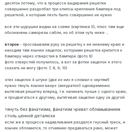
десяток потому, что в процессе выдирания решетки
совершенно раздолбал три клипсы крепления бампера под
решеткой, к которым лезть было совершенно не нужно
все эти шурушки видны на схеме (картинка 5), плюс там еще
обозначены саморезы сабли, но об этом чуть ниже ...
второе
- просовываем руку за решетку к ее нижнему краю и
находим там язычки защелок, которыми решетка крепится к
бамперу через отверстия в бампере (фото 6)
фото отверстий получилось, а вот за фотки защелок я этого
сказать не могу (фото 7, 8, 9, 10)
этих защелок 4 штуки (две из них я сломал к чертям!)
нужно тянуть язычки вверх (аккуратно!) одновременно
вытягивая решетку вперед, т.е. начинать лучше с одного краю,
и продвигаться к другому, вытягивая защелки одну за другой
тянуть без фанатизма, фанатизм чреват обламыванием
столь ценной деталюхи
если же в процессе надавливания раздался гнусный треск, и
язычек обломился, то отчаянию предаваться рано, может