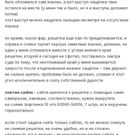
быть обломился сам язычек, а вот выступ-защелка таки
остался на месте (у меня так и было, но я и выступы доломал
потом)
этот выступ можно нащупать пальцем несмотря на отсутствие
язычка
по краям, около фар, решетка еще как-то прищелкивается, и
справа и слева торчат хорошо заметные язычки, длинные, но
один у меня отломался вместе с углом нижнего края
решетки, второй я сегодня не сфотал, постараюсь завтра
судя по тому, что неотломаный край у меня вынимается
запросто после отщелкивания нижних защелок - там держит
не сильно крепко, проблемы быть не должно, сломал я этот
угол исключительно в силу собственной дурости
снятие сабли
- сабля крепится к решетке с помощью семи
саморезов, каковые, соответственно, нужно выкрутить
на схеме (картинка 5) это 93560-54014, 7 штук, все вкручены
горизонтально
если стоит задача снять только саблю, то ее можно скинуть
не снимая решетки, не очень удобно, но и не сложно
сложность тут в другом - те конструкции внутри сабли, в