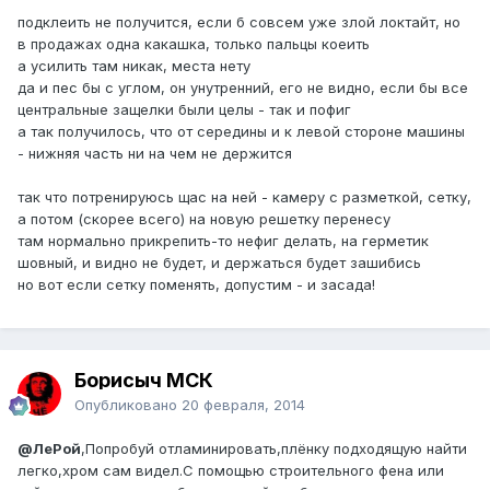
подклеить не получится, если б совсем уже злой локтайт, но
в продажах одна какашка, только пальцы коеить
а усилить там никак, места нету
да и пес бы с углом, он унутренний, его не видно, если бы все
центральные защелки были целы - так и пофиг
а так получилось, что от середины и к левой стороне машины
- нижняя часть ни на чем не держится
так что потренируюсь щас на ней - камеру с разметкой, сетку,
а потом (скорее всего) на новую решетку перенесу
там нормально прикрепить-то нефиг делать, на герметик
шовный, и видно не будет, и держаться будет зашибись
но вот если сетку поменять, допустим - и засада!
Борисыч МСК
Опубликовано
20 февраля, 2014
@ЛеРой
,Попробуй отламинировать,плёнку подходящую найти
легко,хром сам видел.С помощью строительного фена или