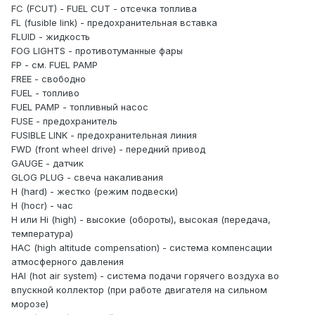
FC (FCUT) - FUEL CUT - отсечка топлива
FL (fusible link) - предохранительная вставка
FLUID - жидкость
FOG LIGHTS - противотуманные фары
FP - см. FUEL PAMP
FREE - свободно
FUEL - топливо
FUEL PAMP - топливный насос
FUSE - предохранитель
FUSIBLE LINK - предохранительная линия
FWD (front wheel drive) - передний привод
GAUGE - датчик
GLOG PLUG - свеча накаливания
Н (hard) - жестко (режим подвески)
Н (hocr) - час
Н или Hi (high) - высокие (обороты), высокая (передача,
температура)
НАС (high altitude compensation) - система компенсации
атмосферного давления
HAI (hot air system) - система подачи горячего воздуха во
впускной коллектор (при работе двигателя на сильном
морозе)