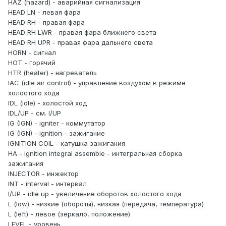
HAZ (hazard) - аварийная сигнализация
HEAD LN - левая фара
HEAD RH - правая фара
HEAD RH LWR - правая фара ближнего света
HEAD RH UPR - правая фара дальнего света
HORN - сигнал
НОТ - горячий
HTR (heater) - нагреватель
IAC (idle air control) - управление воздухом в режиме
холостого хода
IDL (idle) - холостой ход
IDL/UP - см. I/UP
IG (IGN) - igniter - коммутатор
IG (IGN) - ignition - зажигание
IGNITION COIL - катушка зажигания
НА - ignition integral assemble - интегральная сборка
зажигания
INJECTOR - инжектор
INT - interval - интервал
I/UP - idle up - увеличение оборотов холостого хода
L (low) - низкие (обороты), низкая (передача, температура)
L (left) - левое (зеркало, положение)
LEVEL - уровень