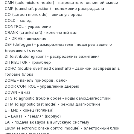
СМН (cold mixture heater) - нагреватель топливной смеси
СМР (camshaft position) - положение распредвала
СО (carbon monoxide) - окись углерода
COLD - холод
CONTROL - управление
CRANK (crankshaft) - коленчатый вал
D - DRIVE - движение
DEF (defogger) - размораживатель , подогрев заднего
(переднего) стекла
DI (distributor ignition) - распределить зажигания
DITRIBUTOR - трамблер
DOHC (double overhead camshaft) - двойной распредвал в
головке блока
DOME - панель приборов, салон
DOOR CONTROL - управление дверью
DOWN - вниз
DTS (diagnostic trouble code) - коды самодиагностики
DTM (diagnostic tast mode) - режим диагностики
E - END - конец (топлива)
Е - EARTH - "земля" (корпус)
EAI - подача воздуха в выпускную систему
ЕВСМ (electronic brake control module) - электронный блок