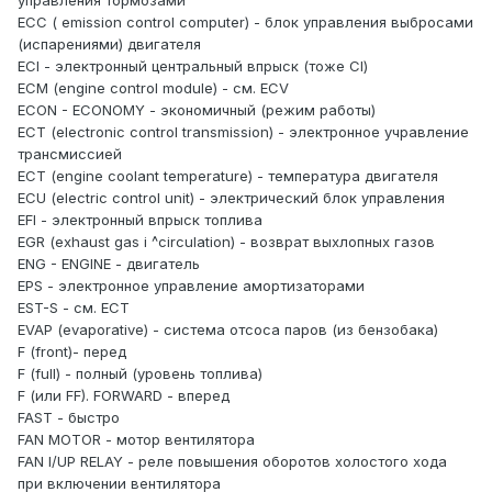
управления тормозами
ЕСС ( emission control computer) - блок управления выбросами
(испарениями) двигателя
ECI - электронный центральный впрыск (тоже CI)
ЕСМ (engine control module) - см. ECV
ECON - ECONOMY - экономичный (режим работы)
ЕСТ (electronic control transmission) - электронное учравление
трансмиссией
ЕСТ (engine coolant temperature) - температура двигателя
ECU (electric control unit) - электрический блок управления
EFI - электронный впрыск топлива
EGR (exhaust gas i ^circulation) - возврат выхлопных газов
ENG - ENGINE - двигатель
EPS - электронное управление амортизаторами
EST-S - см. ЕСТ
EVAP (evaporative) - система отсоса паров (из бензобака)
F (front)- перед
F (full) - полный (уровень топлива)
F (или FF). FORWARD - вперед
FAST - быстро
FAN MOTOR - мотор вентилятора
FAN I/UP RELAY - реле повышения оборотов холостого хода
при включении вентилятора