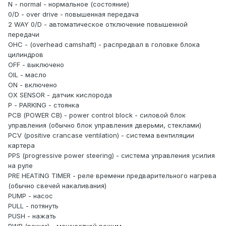
N - normal - нормальное (состояние)
0/D - over drive - повышенная передача
2 WAY 0/D - автоматическое отключение повышенной
передачи
ОНС - (overhead camshaft) - распредвал в головке блока
цилиндров
OFF - выключено
OIL - масло
ON - включено
OX SENSOR - датчик кислорода
Р - PARKING - стоянка
РСВ (POWER CB) - power control block - силовой блок
управления (обычно блок управления дверьми, стеклами)
PCV (positive crancase ventilation) - система вентиляции
картера
PPS (progressive power steering) - система управления усилия
на руле
PRE HEATING TIMER - реле времени предварительного нагрева
(обычно свечей накаливания)
PUMP - насос
PULL - потянуть
PUSH - нажать