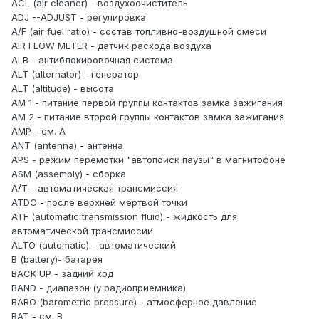
ACL (air cleaner) - воздухоочиститель
ADJ --ADJUST - регулировка
A/F (air fuel ratio) - состав топливно-воздушной смеси
AIR FLOW METER - датчик расхода воздуха
ALB - антиблокировочная система
ALT (alternator) - генератор
ALT (altitude) - высота
AM 1 - питание первой группы контактов замка зажигания
AM 2 - питание второй группы контактов замка зажигания
АМР - см. А
ANT (antenna) - антенна
APS - режим перемотки "автопоиск паузы" в магнитофоне
ASM (assembly) - сборка
А/Т - автоматическая трансмиссия
ATDC - после верхней мертвой точки
ATF (automatic transmission fluid) - жидкость для
автоматической трансмиссии
ALTO (automatic) - автоматический
В (battery)- батарея
BACK UP - задний ход
BAND - диапазон (у радиоприемника)
BARO (barometric pressure) - атмосферное давление
ВАТ - см. В