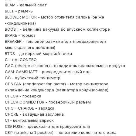
BEAM - дальний свет
BELT - ремень
BLOWER MOTOR - мотор отопителя салона (он же
-кондиционера)
BOOST - величина вакуума во впускном коллекторе
BRAKE - тормоз
BREAKER - тепловой размыкатель (предохранитель
многократного действия)
BTDS - до верхней мертвой точки
С - см. CONTROL
САС (charge air coder) - охладитель всасываемого воздуха
CAM-CAMSHAFT - распределительный вал
СС - кубический сантиметр
CDS FAN (condenser fan motor) - мотор вентилятора,
охлаждение конденсора (радиатора кондиционера)
CHECK - проверка
CHECK CONNECTOR - проверочный разъем
CHG - CHARGE - зарядка
CHOKE - воздушная заслонка
CI - центральный впрыск
CIG FUSE - предохранитель прикуривателя
СКР (crankshaft position) - положение коленчатого вала