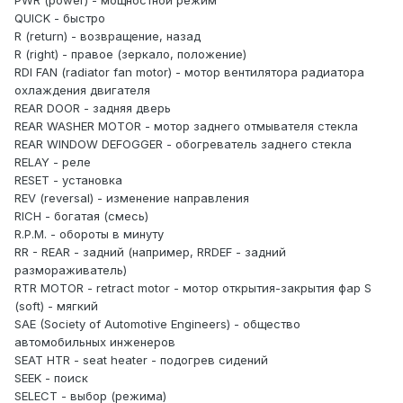
PWR (power) - мощностной режим
QUICK - быстро
R (return) - возвращение, назад
R (right) - правое (зеркало, положение)
RDI FAN (radiator fan motor) - мотор вентилятора радиатора
охлаждения двигателя
REAR DOOR - задняя дверь
REAR WASHER MOTOR - мотор заднего отмывателя стекла
REAR WINDOW DEFOGGER - обогреватель заднего стекла
RELAY - реле
RESET - установка
REV (reversal) - изменение направления
RICH - богатая (смесь)
R.P.M. - обороты в минуту
RR - REAR - задний (например, RRDEF - задний
размораживатель)
RTR MOTOR - retract motor - мотор открытия-закрытия фар S
(soft) - мягкий
SAE (Society of Automotive Engineers) - общество
автомобильных инженеров
SEAT HTR - seat heater - подогрев сидений
SEEK - поиск
SELECT - выбор (режима)