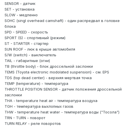
SENSOR - датчик
SET - установка
SLOW - медленно
SOHC (singl overhead camshaft) - один распредвал в головке
блока
SPD - SPEED - скорость
SPORT (S) - спортивный (режим)
ST - STARTER - стартер
SUN ROOF - люк в крыше автомобиля
S/W (switch) - выключатель
TAIL - габаритные (огни)
ТВ (throttle body) - блок дроссельной заслонки
TEMS (Toyota electronic modolated suspension) - см. EPS
TDS (top dead center) - верхняя мертвая точка
TEMP (temperature) - температура
THROTTLE POSITION SENSOR - датчик положения дроссельной
заслонки
THA - temperature heat air - температура воздуха
TGH - температура выхлопных газов
THW - temperature heat water - температура воды ("Тосола")
TRN - TURN - поворот
TURN RELAY - реле поворотов