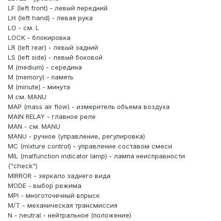
LF (left front) - левый передний
LH (left hand) - левая рука
LO - см. L
LOCK - блокировка
LR (left rear) - левый задний
LS (left side) - левый боковой
М (medium) - середина
М (memory) - память
М (minute) - минута
М см. MANU
MAP (mass air flow) - измеритель объема воздуха
MAIN RELAY - главное реле
MAN - см. MANU
MANU - ручное (управление, регулировка)
МС (mixture control) - управление составом смеси
MIL (malfunction indicator lamp) - лампа неисправности
("check")
MIRROR - зеркало заднего вида
MODE - выбор режима
MPI - многоточечный впрыск
М/Т - механическая трансмиссия
N - neutral - нейтральное (положение)