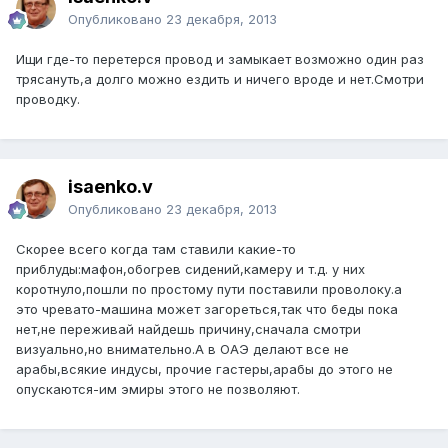
Опубликовано
23 декабря, 2013
Ищи где-то перетерся провод и замыкает возможно один раз
трясануть,а долго можно ездить и ничего вроде и нет.Смотри
проводку.
isaenko.v
Опубликовано
23 декабря, 2013
Скорее всего когда там ставили какие-то
приблуды:мафон,обогрев сидений,камеру и т.д. у них
коротнуло,пошли по простому пути поставили проволоку.а
это чревато-машина может загореться,так что беды пока
нет,не переживай найдешь причину,сначала смотри
визуально,но внимательно.А в ОАЭ делают все не
арабы,всякие индусы, прочие гастеры,арабы до этого не
опускаются-им эмиры этого не позволяют.