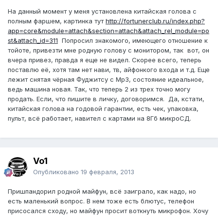
На данный момент у меня установлена китайская голова с
полным фаршем, картинка тут
http://fortunerclub.ru/index.php?
app=core&module=attach&section=attach&attach_rel_module=po
st&attach_id=311
Попросил знакомого, имеющего отношение к
тойоте, привезти мне родную голову с монитором, так вот, он
вчера привез, правда я еще не видел. Скорее всего, теперь
поставлю её, хотя там нет нави, тв, айфонкого входа и т.д. Еще
лежит снятая чёрная Фуджитсу с Мр3, состояние идеальное,
ведь машина новая. Так, что теперь 2 из трех точно могу
продать. Если, что пишите в личку, договоримся. Да, кстати,
китайская голова на годовой гарантии, есть чек, упаковка,
пульт, всё работает, навител с картами на 8Гб микроСД.
Vo1
Опубликовано
19 февраля, 2013
Пришпандорил родной майфун, всё заиграло, как надо, но
есть маленький вопрос. В нем тоже есть блютус, телефон
присосался сходу, но майфун просит воткнуть микрофон. Хочу