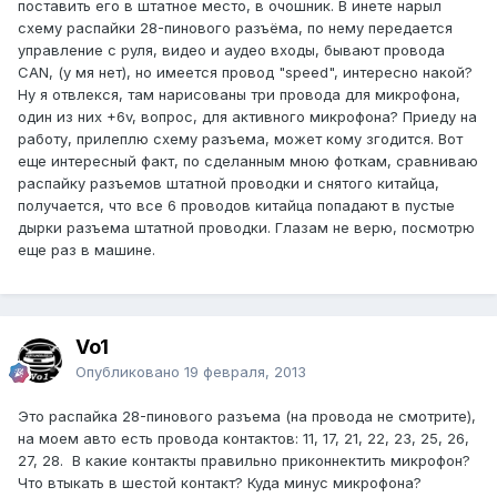
поставить его в штатное место, в очошник. В инете нарыл
схему распайки 28-пинового разъёма, по нему передается
управление с руля, видео и аудео входы, бывают провода
CAN, (у мя нет), но имеется провод "speed", интересно накой?
Ну я отвлекся, там нарисованы три провода для микрофона,
один из них +6v, вопрос, для активного микрофона? Приеду на
работу, прилеплю схему разъема, может кому згодится. Вот
еще интересный факт, по сделанным мною фоткам, сравниваю
распайку разъемов штатной проводки и снятого китайца,
получается, что все 6 проводов китайца попадают в пустые
дырки разъема штатной проводки. Глазам не верю, посмотрю
еще раз в машине.
Vo1
Опубликовано
19 февраля, 2013
Это распайка 28-пинового разъема (на провода не смотрите),
на моем авто есть провода контактов: 11, 17, 21, 22, 23, 25, 26,
27, 28. В какие контакты правильно приконнектить микрофон?
Что втыкать в шестой контакт? Куда минус микрофона?