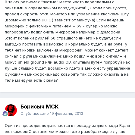
В таких разъемах "пустые" места часто параллельны с
занятыми в определенном порядке,китайцы этим пользуются,
провод скорость откл. монитор или управление кнопками Шгу
,возможно только ЖПС( зависит от майфуна) Если найдешь
микрофон с фантомным питанием + 6V - супер,но можно
попробовать подключить микрофон например с домофона
,стоит копейки рублей 50,страшного ничего не будет,если
выгодно поставить возможно и нормально будет, а на руле у
тебя нет кнопки включения микрофона? может коннект детект
сигнал с руля микр.включен; микр подкл.мик войс сигнал+,и
минус shield ground или audio GD. опытным путем попробуй как
лучше слышно будет. Возможно гдето в меню есть управление
функциями микрофона,надо ковырять так сложно сказать,а на
теле майфуна есть схема?
Борисыч МСК
Опубликовано
19 февраля, 2013
Один из проводов подключается к проводу заднего хода R,для
вкл.камеры.С остальным можно тоже разобраться,но лучше