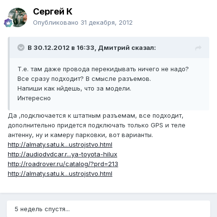
Сергей К
Опубликовано
31 декабря, 2012
В 30.12.2012 в 16:33, Дмитрий сказал:
Т.е. там даже провода перекидывать ничего не надо?
Все сразу подходит? В смысле разъемов.
Напиши как нйдешь, что за модели.
Интересно
Да ,подключается к штатным разъемам, все подходит,
дополнительно придется подключать только GPS и теле
антенну, ну и камеру парковки, вот варианты.
http://almaty.satu.k...ustrojstvo.html
http://audiodvdcar.r...ya-toyota-hilux
http://roadrover.ru/catalog/?prd=213
http://almaty.satu.k...ustrojstvo.html
5 недель спустя...