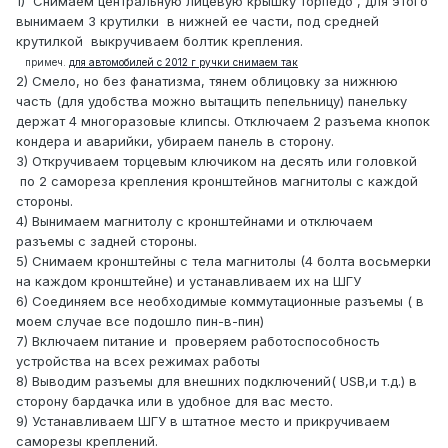
1) Снимаем центральную лицевую крышку торпедо , для этого
вынимаем 3 крутилки в нижней ее части, под средней
крутилкой выкручиваем болтик крепления.
примеч.
для автомобилей с 2012 г ручки снимаем так
2) Смело, но без фанатизма, тянем облицовку за нижнюю
часть (для удобства можно вытащить пепельницу) панельку
держат 4 многоразовые клипсы. Отключаем 2 разъема кнопок
кондера и аварийки, убираем панель в сторону.
3) Откручиваем торцевым ключиком на десять или головкой
по 2 самореза крепления кронштейнов магнитолы с каждой
стороны.
4) Вынимаем магнитолу с кронштейнами и отключаем
разъемы с задней стороны.
5) Снимаем кронштейны с тела магнитолы (4 болта восьмерки
на каждом кронштейне) и устанавливаем их на ШГУ
6) Соединяем все необходимые коммутационные разъемы ( в
моем случае все подошло пин-в-пин)
7) Включаем питание и проверяем работоспособность
устройства на всех режимах работы
8) Выводим разъемы для внешних подключений( USB,и т.д.) в
сторону бардачка или в удобное для вас место.
9) Устанавливаем ШГУ в штатное место и прикручиваем
саморезы креплений.