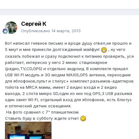
Сергей К
Опубликовано
14 марта, 2013
Вот написал гневное письмо и вроде душу отвел,не прошло и
5 мнут и мне принесли долгожданный майфун!
, ну чего
сказать побежал и сразу подключил к питанию проверить, усе
работает, интересно у него 2 меню: стационарное
(радио,TV,CD,GPS) и отдельно андроид. В комплекте пришел
USB WI-FI модуль и 3G модем MAXIS,GPS антенна, переходник
для яблофонов,пульт и стилус+ комплект разъемов-адаптеров
тойота на MRCA мамы, имеет 2 видео входа и 2 видео
выхода, 2 слота микро SD,один из них под GPS,3 USB разъема
один занят WI-FI, отдельный вход для яблофонов, есть блютуз
и оптический датчик освещения.
На фото сравнил с 7" планшетиком.
Ставить буду в субботу ждите отчет