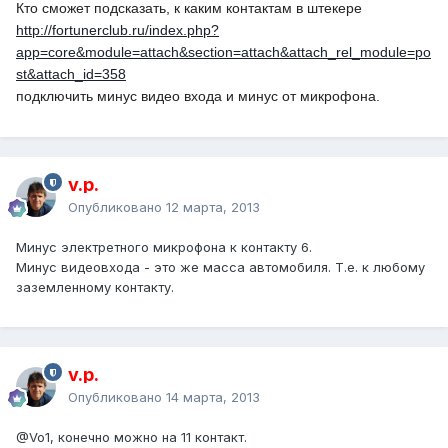
Кто сможет подсказать, к каким контактам в штекере
http://fortunerclub.ru/index.php?
app=core&module=attach&section=attach&attach_rel_module=po
st&attach_id=358
подключить минус видео входа и минус от микрофона.
v.p.
Опубликовано
12 марта, 2013
Минус электретного микрофона к контакту 6.
Минус видеовхода - это же масса автомобиля. Т.е. к любому
заземленному контакту.
v.p.
Опубликовано
14 марта, 2013
@Vo1
, конечно можно на 11 контакт.