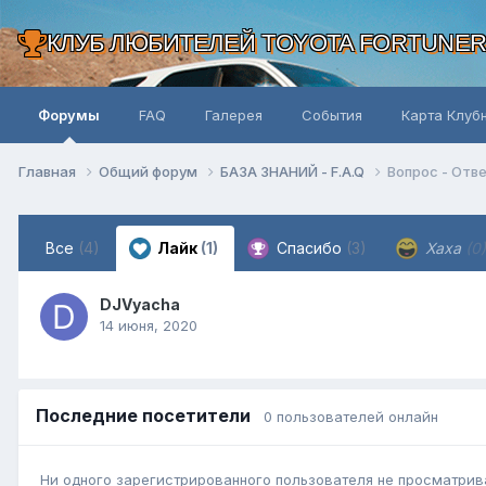
КЛУБ ЛЮБИТЕЛЕЙ TOYOTA FORTUNE
Форумы
FAQ
Галерея
События
Карта Клуб
Главная
Общий форум
БАЗА ЗНАНИЙ - F.A.Q
Вопрос - Отв
Все
(4)
Лайк
(1)
Спасибо
(3)
Хаха
(0)
DJVyacha
14 июня, 2020
Последние посетители
0 пользователей онлайн
Ни одного зарегистрированного пользователя не просматрив