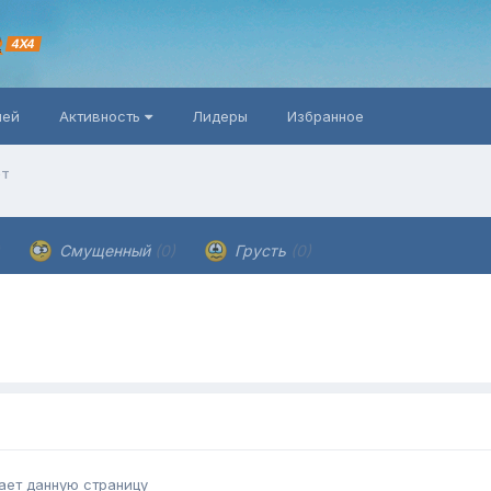
R
4X4
ней
Активность
Лидеры
Избранное
ет
Смущенный
(0)
Грусть
(0)
ает данную страницу