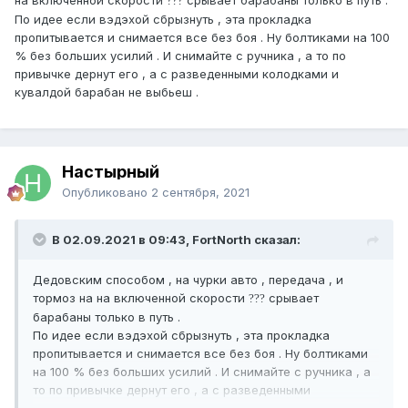
на включенной скорости
срывает барабаны только в путь .
?
?
?
По идее если вэдэхой сбрызнуть , эта прокладка
пропитывается и снимается все без боя . Ну болтиками на 100
% без больших усилий . И снимайте с ручника , а то по
привычке дернут его , а с разведенными колодками и
кувалдой барабан не выбьеш .
Настырный
Опубликовано
2 сентября, 2021
В 02.09.2021 в 09:43, FоrtNorth сказал:
Дедовским способом , на чурки авто , передача , и
тормоз на на включенной скорости
срывает
?
?
?
барабаны только в путь .
По идее если вэдэхой сбрызнуть , эта прокладка
пропитывается и снимается все без боя . Ну болтиками
на 100 % без больших усилий . И снимайте с ручника , а
то по привычке дернут его , а с разведенными