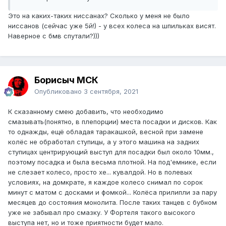
Это на каких-таких ниссанах? Сколько у меня не было
ниссанов (сейчас уже 5й!) - у всех колеса на шпильках висят.
Наверное с бмв спутали?)))
Борисыч МСК
Опубликовано
3 сентября, 2021
К сказанному смею добавить, что необходимо
смазывать(понятно, в плепорции) места посадки и дисков. Как
то однажды, ещё обладая таракашкой, весной при замене
колёс не обработал ступицы, а у этого машина на задних
ступицах центрирующий выступ для посадки был около 10мм.,
поэтому посадка и была весьма плотной. На под'емнике, если
не слезает колесо, просто хе... кувалдой. Но в полевых
условиях, на домкрате, я каждое колесо снимал по сорок
минут с матом с досками и фомкой... Колёса прилипли за пару
месяцев до состояния монолита. После таких танцев с бубном
уже не забывал про смазку. У Фортеля такого высокого
выступа нет, но и тоже приятности будет мало.