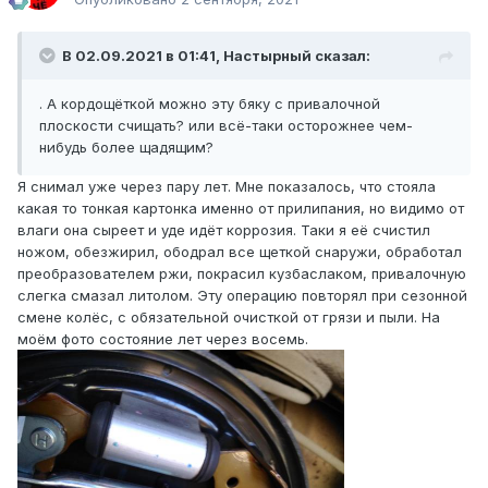
В 02.09.2021 в 01:41, Настырный сказал:
. А кордощёткой можно эту бяку с привалочной
плоскости счищать? или всё-таки осторожнее чем-
нибудь более щадящим?
Я снимал уже через пару лет. Мне показалось, что стояла
какая то тонкая картонка именно от прилипания, но видимо от
влаги она сыреет и уде идёт коррозия. Таки я её счистил
ножом, обезжирил, ободрал все щеткой снаружи, обработал
преобразователем ржи, покрасил кузбаслаком, привалочную
слегка смазал литолом. Эту операцию повторял при сезонной
смене колёс, с обязательной очисткой от грязи и пыли. На
моём фото состояние лет через восемь.