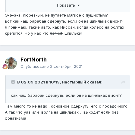
колодками и кувалдой барабан не выбьеш .
Показать
Э-э-э-э, любезный, не путаете мягкое с пушистым?
вот как наш барабан сдёрнуть, если он на шпильках висит?
Я понимаю, такие авто, как Ниссан, когда колесо на болтах
крепится. Но у нас -то
лапки!
шпильки!
FоrtNorth
Опубликовано
2 сентября, 2021
В 02.09.2021 в 10:13, Настырный сказал:
как наш барабан сдёрнуть, если он на шпильках висит?
Там много то не надо , основное сдернуть его с посадочного .
А так что уаз или волга на шпильках , выходит если без
фонатизма .