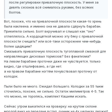
после регулировки привалочную плоскость. У меня за
девять сезонов всё снималось руками, без всяких
болтов.
Вот, похоже, что на привалочной плоскости какая-то хрень
была наклеена. и именно она не давала сдёрнуть барабан.
Прикипела сильно. Болт вкручивал и слышал как "оно"
отлеплялось. А кордощёткой можно эту бяку с привалочной
плоскости счищать? или всё-таки осторожнее чем-нибудь
более щадящим?
Смазывать привалочную плоскость тугоплавкой смазкой для
направляющих дисковых тормозов? Без фанатизма?
На левом барабане проточки даже не чувствуется. только
видно, где отшлифовано, а где нет.
а на правом барабане ногтём почувствовал проточку от
колодок.
Пыли было не много. Ожидал большего. Колодки за 55 тыкм
сточились, похоже, не сильно. Остаток милиметров 4-5. Так
что можно, не торопясь, комплект Кашиям искать.
Сейчас утром выкатился на проверку: на крутом склоне
мордой вниз на передаче встал, ручник на 4х щелчках держит!