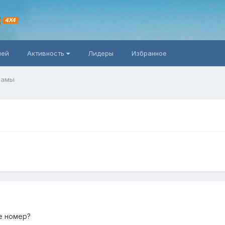
R
4X4
ней
Активность
Лидеры
Избранное
рамы
е номер?