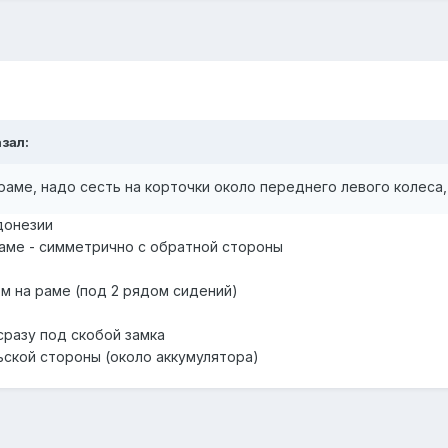
азал:
раме, надо сесть на корточки около переднего левого колеса
донезии
аме - симметрично с обратной стороны
м на раме (под 2 рядом сидений)
сразу под скобой замка
ьской стороны (около аккумулятора)