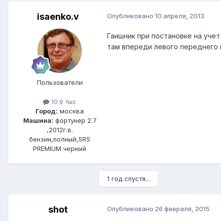
isaenko.v
Опубликовано
10 апреля, 2013
Гаишник при постановке на учет
там впереди левого переднего 
Пользователи
10.9 тыс
Город:
москва
Машина:
фортунер 2.7
,2012г.в.
бензин,полный,SR5
PREMIUM черный
1 год спустя...
shot
Опубликовано
26 февраля, 2015