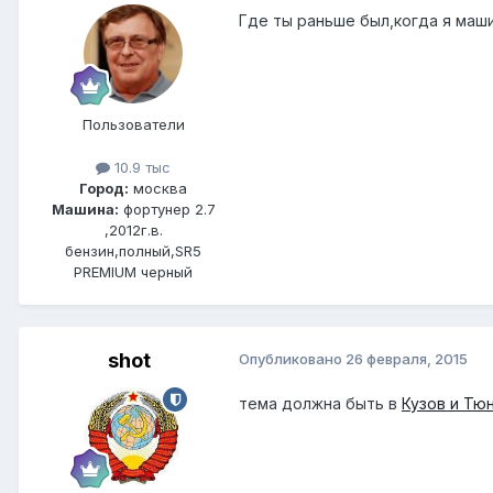
Где ты раньше был,когда я маши
Пользователи
10.9 тыс
Город:
москва
Машина:
фортунер 2.7
,2012г.в.
бензин,полный,SR5
PREMIUM черный
shot
Опубликовано
26 февраля, 2015
тема должна быть в
Кузов и Тю